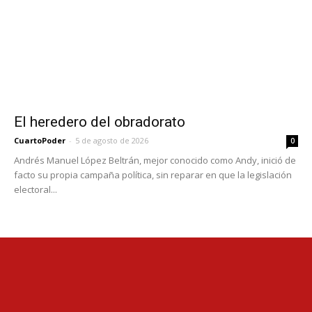
El heredero del obradorato
CuartoPoder
-
5 de agosto de 2026
0
Andrés Manuel López Beltrán, mejor conocido como Andy, inició de
facto su propia campaña política, sin reparar en que la legislación
electoral...