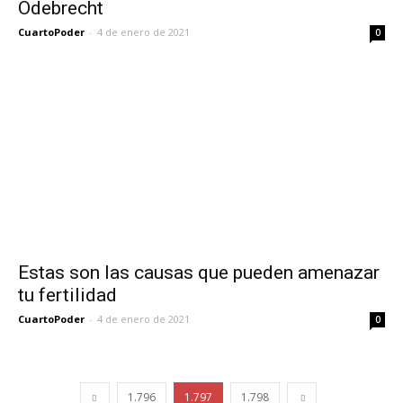
Odebrecht
CuartoPoder
-
4 de enero de 2021
0
Estas son las causas que pueden amenazar
tu fertilidad
CuartoPoder
-
4 de enero de 2021
0
1.796
1.797
1.798