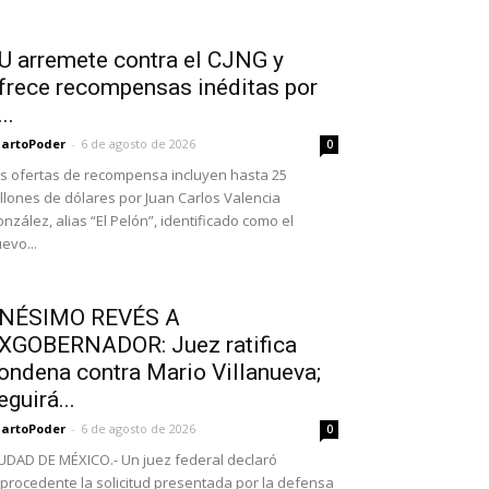
U arremete contra el CJNG y
frece recompensas inéditas por
..
artoPoder
-
6 de agosto de 2026
0
s ofertas de recompensa incluyen hasta 25
llones de dólares por Juan Carlos Valencia
nzález, alias “El Pelón”, identificado como el
evo...
NÉSIMO REVÉS A
XGOBERNADOR: Juez ratifica
ondena contra Mario Villanueva;
eguirá...
artoPoder
-
6 de agosto de 2026
0
UDAD DE MÉXICO.- Un juez federal declaró
procedente la solicitud presentada por la defensa