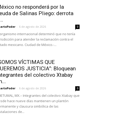
éxico no responderá por la
euda de Salinas Pliego: derrota
..
artoPoder
-
6 de agosto de 2026
0
 organismo internacional determinó que no tenía
risdicción para atender la reclamación contra el
tado mexicano. Ciudad de México.-...
SOMOS VÍCTIMAS QUE
UEREMOS JUSTICIA”: Bloquean
ntegrantes del colectivo Xtabay
n...
artoPoder
-
6 de agosto de 2026
0
ETUMAL, MX.– Integrantes del colectivo Xtabay que
sde hace nueve días mantienen un plantón
rmanente y clausura simbólica de las
stalaciones de...