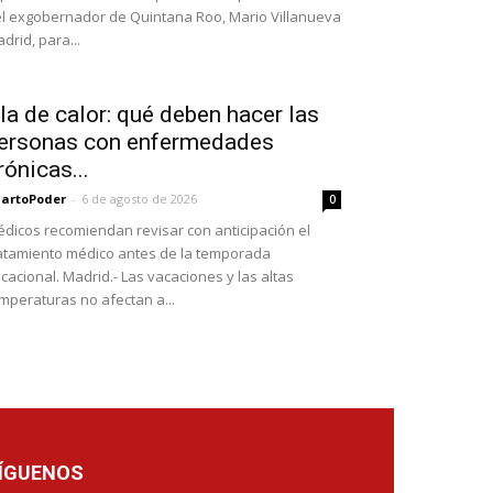
l exgobernador de Quintana Roo, Mario Villanueva
drid, para...
la de calor: qué deben hacer las
ersonas con enfermedades
rónicas...
artoPoder
-
6 de agosto de 2026
0
dicos recomiendan revisar con anticipación el
atamiento médico antes de la temporada
cacional. Madrid.- Las vacaciones y las altas
mperaturas no afectan a...
ÍGUENOS