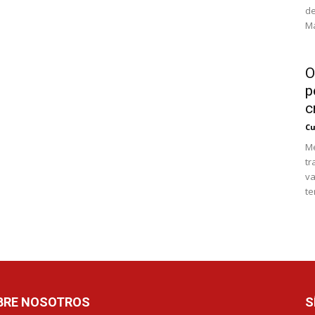
de
Ma
O
p
c
Cu
Mé
tr
va
te
BRE NOSOTROS
S