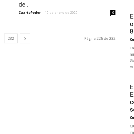
de...
CuartoPoder
-
10 de enero de 2020
0
E
o
8.
232
Página 226 de 232
Cu
La
mi
Go
nu
E
E
c
s
Cu
CI
im