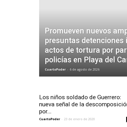
Promueven nuevos amp
presuntas detenciones i
actos de tortura por par
policías en Playa del C
CuartoPoder
-
6 de agosto de 2026
Los niños soldado de Guerrero:
nueva señal de la descomposició
por...
CuartoPoder
-
23 de enero de 2020