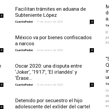
M
Facilitan trámites en aduana de
d
Subteniente López
0
a.
CuartoPoder
-
17 de enero de 2020
0
Cu
El
México va por bienes confiscados
ju
Es
a narcos
CuartoPoder
-
14 de enero de 2020
0
0
“
Q
e
Oscar 2020: una disputa entre
i
‘Joker’, ‘1917’, ‘El irlandés’ y
u
‘Érase...
Cu
CuartoPoder
-
13 de enero de 2020
0
0
CH
de
Detenido por secuestro el hijo
pe
adolescente del exlíder del cartel
in
0