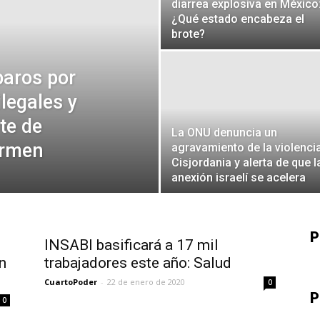
diarrea explosiva en México
¿Qué estado encabeza el
brote?
aros por
legales y
te de
La ONU denuncia un
armen
agravamiento de la violenci
Cisjordania y alerta de que l
anexión israelí se acelera
P
INSABI basificará a 17 mil
n
trabajadores este año: Salud
CuartoPoder
-
22 de enero de 2020
0
P
0