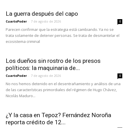
La guerra después del capo
CuartoPoder
-
7 de agosto de 2026
0
Parecen confirmar que la estrategia está cambiando. Ya no se
trata solamente de detener personas. Se trata de desmantelar el
ecosistema criminal
Los dueños sin rostro de los presos
políticos: la maquinaria de...
CuartoPoder
-
7 de agosto de 2026
0
No nos hemos detenido en el desentrañamiento y análisis de una
de las características primordiales del régimen de Hugo Chávez,
Nicolás Maduro...
¿Y la casa en Tepoz? Fernández Noroña
reporta crédito de 12...