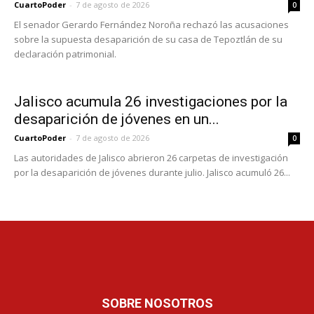
CuartoPoder
-
7 de agosto de 2026
0
El senador Gerardo Fernández Noroña rechazó las acusaciones
sobre la supuesta desaparición de su casa de Tepoztlán de su
declaración patrimonial.
Jalisco acumula 26 investigaciones por la
desaparición de jóvenes en un...
CuartoPoder
-
7 de agosto de 2026
0
Las autoridades de Jalisco abrieron 26 carpetas de investigación
por la desaparición de jóvenes durante julio. Jalisco acumuló 26...
SOBRE NOSOTROS