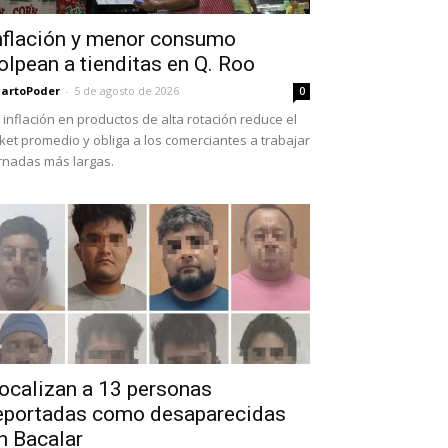
nflación y menor consumo
olpean a tienditas en Q. Roo
artoPoder
-
5 de agosto de 2026
0
 inflación en productos de alta rotación reduce el
cket promedio y obliga a los comerciantes a trabajar
rnadas más largas.
ocalizan a 13 personas
eportadas como desaparecidas
n Bacalar