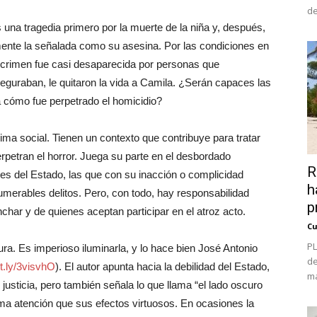
de
una tragedia primero por la muerte de la niña y, después,
amente la señalada como su asesina. Por las condiciones en
 crimen fue casi desaparecida por personas que
seguraban, le quitaron la vida a Camila. ¿Serán capaces las
a cómo fue perpetrado el homicidio?
ma social. Tienen un contexto que contribuye para tratar
rpetran el horror. Juega su parte en el desbordado
R
nes del Estado, las que con su inacción o complicidad
h
merables delitos. Pero, con todo, hay responsabilidad
p
inchar y de quienes aceptan participar en el atroz acto.
Cu
PL
ra. Es imperioso iluminarla, y lo hace bien José Antonio
de
it.ly/3visvhO
). El autor apunta hacia la debilidad del Estado,
ma
 justicia, pero también señala lo que llama “el lado oscuro
misma atención que sus efectos virtuosos. En ocasiones la