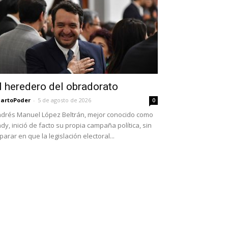
l heredero del obradorato
artoPoder
-
5 de agosto de 2026
0
drés Manuel López Beltrán, mejor conocido como
dy, inició de facto su propia campaña política, sin
parar en que la legislación electoral...