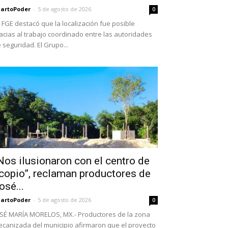
artoPoder
-
5 de agosto de 2026
0
 FGE destacó que la localización fue posible
acias al trabajo coordinado entre las autoridades
 seguridad. El Grupo...
Nos ilusionaron con el centro de
copio”, reclaman productores de
osé...
artoPoder
-
5 de agosto de 2026
0
SÉ MARÍA MORELOS, MX.- Productores de la zona
canizada del municipio afirmaron que el proyecto