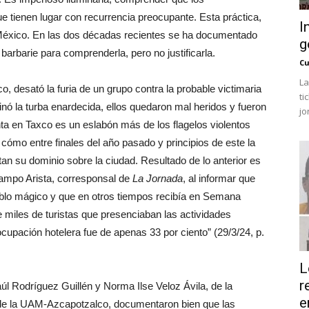
 tienen lugar con recurrencia preocupante. Esta práctica,
I
 México. En las dos décadas recientes se ha documentado
g
 barbarie para comprenderla, pero no justificarla.
Cu
La
o, desató la furia de un grupo contra la probable victimaria
ti
opinó la turba enardecida, ellos quedaron mal heridos y fueron
jo
ta en Taxco es un eslabón más de los flagelos violentos
 cómo entre finales del año pasado y principios de este la
an su dominio sobre la ciudad. Resultado de lo anterior es
campo Arista, corresponsal de
La Jornada
, al informar que
ueblo mágico y que en otros tiempos recibía en Semana
 miles de turistas que presenciaban las actividades
ocupación hotelera fue de apenas 33 por ciento” (29/3/24, p.
L
r
úl Rodríguez Guillén y Norma Ilse Veloz Ávila, de la
e
de la UAM-Azcapotzalco, documentaron bien que las