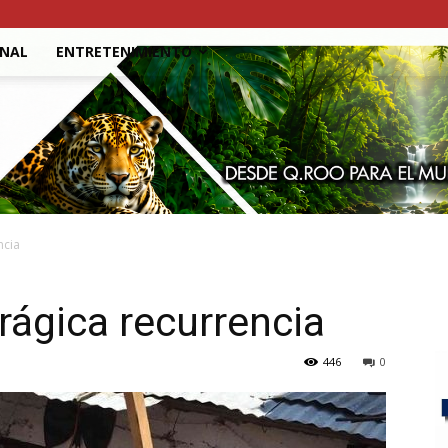
ONAL
ENTRETENIMIENTO
ncia
rágica recurrencia
446
0