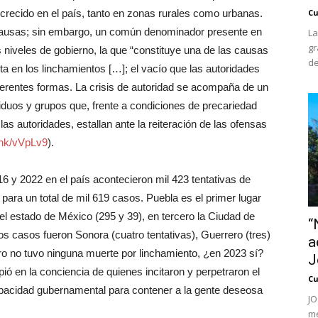
recido en el país, tanto en zonas rurales como urbanas.
Cu
causas; sin embargo, un común denominador presente en
La
gr
s niveles de gobierno, la que “constituye una de las causas
de
ta en los linchamientos […]; el vacío que las autoridades
ferentes formas. La crisis de autoridad se acompaña de un
iduos y grupos que, frente a condiciones de precariedad
as autoridades, estallan ante la reiteración de las ofensas
link/vVpLv9
).
 y 2022 en el país acontecieron mil 423 tentativas de
ara un total de mil 619 casos. Puebla es el primer lugar
l estado de México (295 y 39), en tercero la Ciudad de
“
s casos fueron Sonora (cuatro tentativas), Guerrero (tres)
a
ero no tuvo ninguna muerte por linchamiento, ¿en 2023 sí?
J
ó en la conciencia de quienes incitaron y perpetraron el
Cu
apacidad gubernamental para contener a la gente deseosa
JO
me