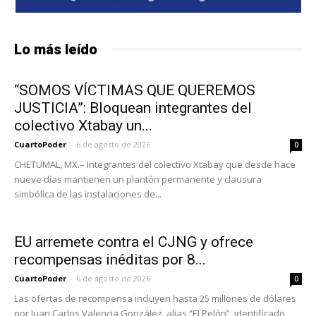
Lo más leído
“SOMOS VÍCTIMAS QUE QUEREMOS
JUSTICIA”: Bloquean integrantes del
colectivo Xtabay un...
CuartoPoder
-
6 de agosto de 2026
0
CHETUMAL, MX.– Integrantes del colectivo Xtabay que desde hace
nueve días mantienen un plantón permanente y clausura
simbólica de las instalaciones de...
EU arremete contra el CJNG y ofrece
recompensas inéditas por 8...
CuartoPoder
-
6 de agosto de 2026
0
Las ofertas de recompensa incluyen hasta 25 millones de dólares
por Juan Carlos Valencia González, alias “El Pelón”, identificado