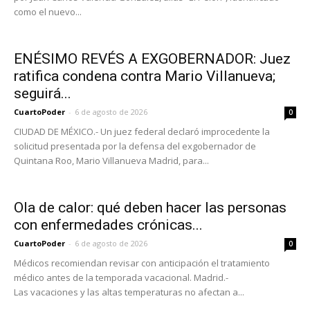
como el nuevo...
ENÉSIMO REVÉS A EXGOBERNADOR: Juez
ratifica condena contra Mario Villanueva;
seguirá...
CuartoPoder
-
6 de agosto de 2026
0
CIUDAD DE MÉXICO.- Un juez federal declaró improcedente la
solicitud presentada por la defensa del exgobernador de
Quintana Roo, Mario Villanueva Madrid, para...
Ola de calor: qué deben hacer las personas
con enfermedades crónicas...
CuartoPoder
-
6 de agosto de 2026
0
Médicos recomiendan revisar con anticipación el tratamiento
médico antes de la temporada vacacional. Madrid.-
Las vacaciones y las altas temperaturas no afectan a...