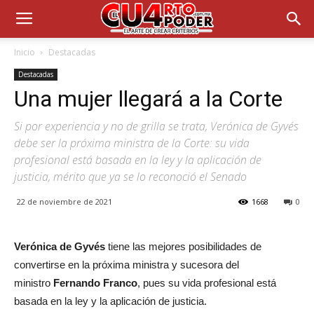
Inicio
Destacadas
Destacadas
Una mujer llegará a la Corte
Si por experiencia y no de grilla se trata, Verónica de Gyvés
debe ser la próxima ministra de la Corte: su vida
profesional está basada en la ley y la aplicación de
justicia, mérito que ya se lo reconoció el Senado
22 de noviembre de 2021
1668
0
Verónica de Gyvés
tiene las mejores posibilidades de
convertirse en la próxima ministra y sucesora del
ministro
Fernando Franco
, pues su vida profesional está
basada en la ley y la aplicación de justicia.