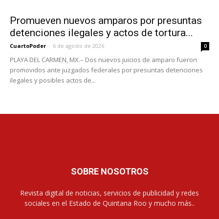
Promueven nuevos amparos por presuntas
detenciones ilegales y actos de tortura...
CuartoPoder
-
6 de agosto de 2026
0
PLAYA DEL CARMEN, MX.– Dos nuevos juicios de amparo fueron
promovidos ante juzgados federales por presuntas detenciones
ilegales y posibles actos de...
SOBRE NOSOTROS
Revista digital de noticias, servicios de publicidad y redes
sociales en el Estado de Quintana Roo y mucho más..