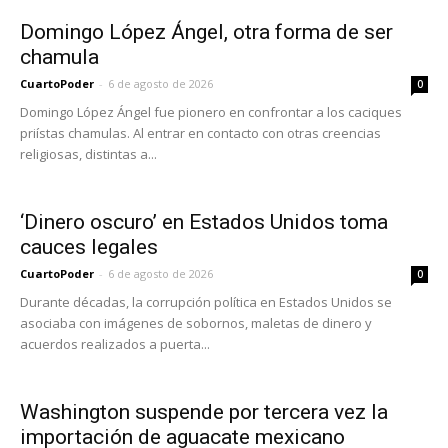
Domingo López Ángel, otra forma de ser
chamula
CuartoPoder
-
6 de agosto de 2026
0
Domingo López Ángel fue pionero en confrontar a los caciques
priístas chamulas. Al entrar en contacto con otras creencias
religiosas, distintas a...
‘Dinero oscuro’ en Estados Unidos toma
cauces legales
CuartoPoder
-
6 de agosto de 2026
0
Durante décadas, la corrupción política en Estados Unidos se
asociaba con imágenes de sobornos, maletas de dinero y
acuerdos realizados a puerta...
Washington suspende por tercera vez la
importación de aguacate mexicano