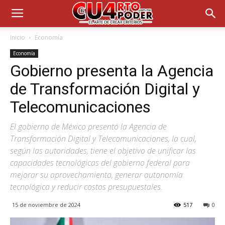
Inicio
Economía
Economía
Gobierno presenta la Agencia
de Transformación Digital y
Telecomunicaciones
El gobierno de México presentó la Agencia de
Transformación Digital y Telecomunicaciones, la cual,
según las autoridades, tiene el objetivo de unificar las
capacidades tecnológicas del gobierno federal para
mejorar su aprovechamiento, generar autonomía
tecnológica y reducir costos presupuestales.
15 de noviembre de 2024
517
0