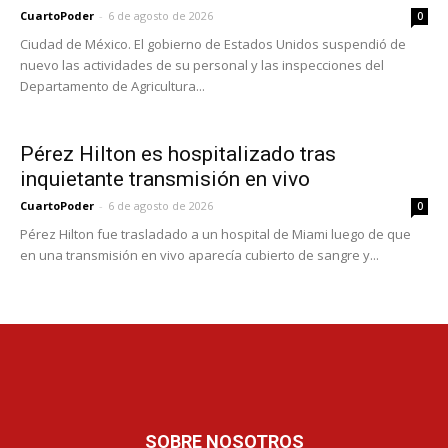
CuartoPoder
-
6 de agosto de 2026
0
Ciudad de México. El gobierno de Estados Unidos suspendió de
nuevo las actividades de su personal y las inspecciones del
Departamento de Agricultura...
Pérez Hilton es hospitalizado tras
inquietante transmisión en vivo
CuartoPoder
-
6 de agosto de 2026
0
Pérez Hilton fue trasladado a un hospital de Miami luego de que
en una transmisión en vivo aparecía cubierto de sangre y...
SOBRE NOSOTROS