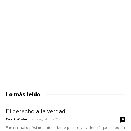
Lo más leído
El derecho a la verdad
CuartoPoder
-
7 de agosto de 2026
0
Fue un mal o pésimo antecedente político y evidenció que se podía