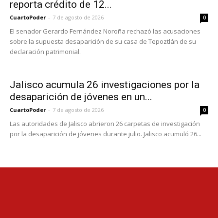
reporta crédito de 12...
CuartoPoder
-
7 de agosto de 2026
0
El senador Gerardo Fernández Noroña rechazó las acusaciones
sobre la supuesta desaparición de su casa de Tepoztlán de su
declaración patrimonial.
Jalisco acumula 26 investigaciones por la
desaparición de jóvenes en un...
CuartoPoder
-
7 de agosto de 2026
0
Las autoridades de Jalisco abrieron 26 carpetas de investigación
por la desaparición de jóvenes durante julio. Jalisco acumuló 26...