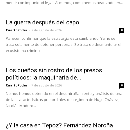
mentir con impunidad legal. Al menos, como hemos avanzado en...
La guerra después del capo
CuartoPoder
-
7 de agosto de 2026
0
Parecen confirmar que la estrategia está cambiando. Ya no se
trata solamente de detener personas. Se trata de desmantelar el
ecosistema criminal
Los dueños sin rostro de los presos
políticos: la maquinaria de...
CuartoPoder
-
7 de agosto de 2026
0
No nos hemos detenido en el desentrañamiento y análisis de una
de las características primordiales del régimen de Hugo Chávez,
Nicolás Maduro...
¿Y la casa en Tepoz? Fernández Noroña