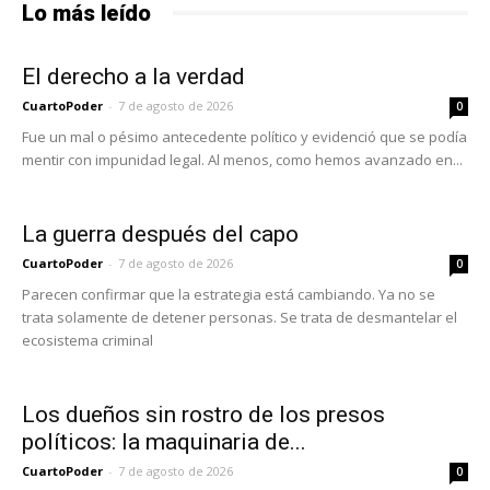
Lo más leído
El derecho a la verdad
CuartoPoder
-
7 de agosto de 2026
0
Fue un mal o pésimo antecedente político y evidenció que se podía
mentir con impunidad legal. Al menos, como hemos avanzado en...
La guerra después del capo
CuartoPoder
-
7 de agosto de 2026
0
Parecen confirmar que la estrategia está cambiando. Ya no se
trata solamente de detener personas. Se trata de desmantelar el
ecosistema criminal
Los dueños sin rostro de los presos
políticos: la maquinaria de...
CuartoPoder
-
7 de agosto de 2026
0