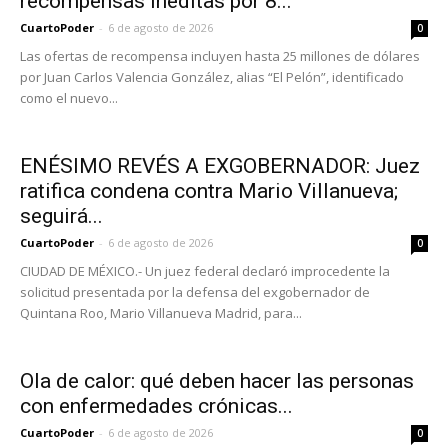
recompensas inéditas por 8...
CuartoPoder
-
6 de agosto de 2026
0
Las ofertas de recompensa incluyen hasta 25 millones de dólares
por Juan Carlos Valencia González, alias “El Pelón”, identificado
como el nuevo...
ENÉSIMO REVÉS A EXGOBERNADOR: Juez
ratifica condena contra Mario Villanueva;
seguirá...
CuartoPoder
-
6 de agosto de 2026
0
CIUDAD DE MÉXICO.- Un juez federal declaró improcedente la
solicitud presentada por la defensa del exgobernador de
Quintana Roo, Mario Villanueva Madrid, para...
Ola de calor: qué deben hacer las personas
con enfermedades crónicas...
CuartoPoder
-
6 de agosto de 2026
0