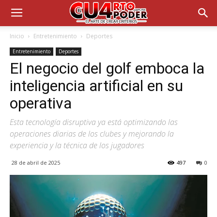
Inicio
Entretenimiento
Deportes
Entretenimiento
Deportes
El negocio del golf emboca la
inteligencia artificial en su
operativa
Esta tecnología disruptiva ya está optimizando las
operaciones diarias de los clubes y mejorando la
experiencia y la técnica de los jugadores
28 de abril de 2025
497
0