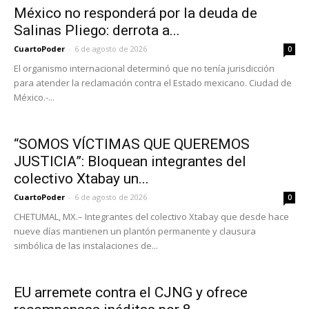
México no responderá por la deuda de
Salinas Pliego: derrota a...
CuartoPoder
-
6 de agosto de 2026
0
El organismo internacional determinó que no tenía jurisdicción
para atender la reclamación contra el Estado mexicano. Ciudad de
México.-...
“SOMOS VÍCTIMAS QUE QUEREMOS
JUSTICIA”: Bloquean integrantes del
colectivo Xtabay un...
CuartoPoder
-
6 de agosto de 2026
0
CHETUMAL, MX.– Integrantes del colectivo Xtabay que desde hace
nueve días mantienen un plantón permanente y clausura
simbólica de las instalaciones de...
EU arremete contra el CJNG y ofrece