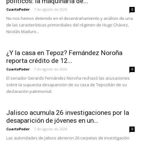
políticos: la maquinaria de...
CuartoPoder
-
7 de agosto de 2026
0
No nos hemos detenido en el desentrañamiento y análisis de una
de las características primordiales del régimen de Hugo Chávez,
Nicolás Maduro...
¿Y la casa en Tepoz? Fernández Noroña
reporta crédito de 12...
CuartoPoder
-
7 de agosto de 2026
0
El senador Gerardo Fernández Noroña rechazó las acusaciones
sobre la supuesta desaparición de su casa de Tepoztlán de su
declaración patrimonial.
Jalisco acumula 26 investigaciones por la
desaparición de jóvenes en un...
CuartoPoder
-
7 de agosto de 2026
0
Las autoridades de Jalisco abrieron 26 carpetas de investigación