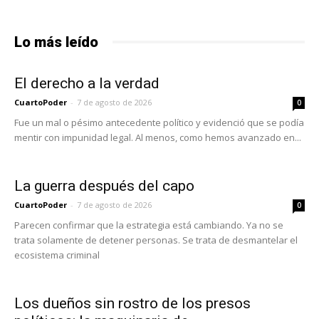
Lo más leído
El derecho a la verdad
CuartoPoder
-
7 de agosto de 2026
0
Fue un mal o pésimo antecedente político y evidenció que se podía
mentir con impunidad legal. Al menos, como hemos avanzado en...
La guerra después del capo
CuartoPoder
-
7 de agosto de 2026
0
Parecen confirmar que la estrategia está cambiando. Ya no se
trata solamente de detener personas. Se trata de desmantelar el
ecosistema criminal
Los dueños sin rostro de los presos