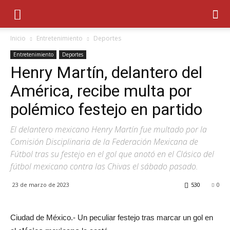
Inicio
Entretenimiento
Deportes
Entretenimiento
Deportes
Henry Martín, delantero del
América, recibe multa por
polémico festejo en partido
El delantero mexicano Henry Martín fue multado por la
Comisión Disciplinaria de la Federación Mexicana de
Fútbol tras su festejo en el gol que anotó en el Clásico del
fútbol mexicano contra las Chivas el sábado pasado.
23 de marzo de 2023
530
0
Ciudad de México.- Un peculiar festejo tras marcar un gol en