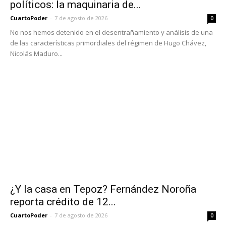
políticos: la maquinaria de...
CuartoPoder
-
7 de agosto de 2026
0
No nos hemos detenido en el desentrañamiento y análisis de una
de las características primordiales del régimen de Hugo Chávez,
Nicolás Maduro...
¿Y la casa en Tepoz? Fernández Noroña
reporta crédito de 12...
CuartoPoder
-
7 de agosto de 2026
0