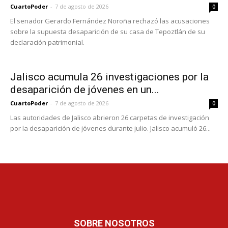
CuartoPoder
-
7 de agosto de 2026
0
El senador Gerardo Fernández Noroña rechazó las acusaciones
sobre la supuesta desaparición de su casa de Tepoztlán de su
declaración patrimonial.
Jalisco acumula 26 investigaciones por la
desaparición de jóvenes en un...
CuartoPoder
-
7 de agosto de 2026
0
Las autoridades de Jalisco abrieron 26 carpetas de investigación
por la desaparición de jóvenes durante julio. Jalisco acumuló 26...
SOBRE NOSOTROS