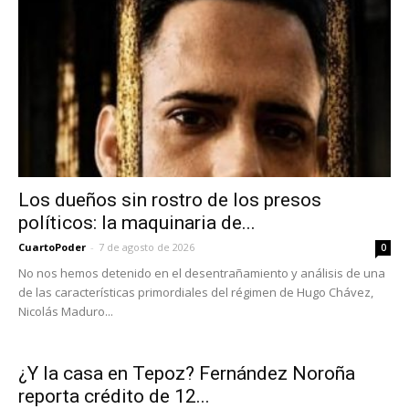
Los dueños sin rostro de los presos
políticos: la maquinaria de...
CuartoPoder
-
7 de agosto de 2026
0
No nos hemos detenido en el desentrañamiento y análisis de una
de las características primordiales del régimen de Hugo Chávez,
Nicolás Maduro...
¿Y la casa en Tepoz? Fernández Noroña
reporta crédito de 12...