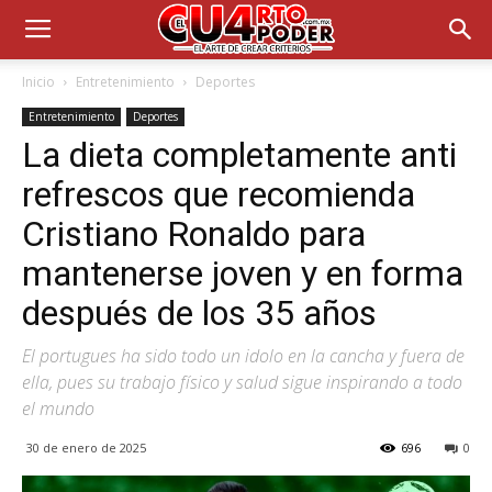
Inicio
Entretenimiento
Deportes
Entretenimiento
Deportes
La dieta completamente anti
refrescos que recomienda
Cristiano Ronaldo para
mantenerse joven y en forma
después de los 35 años
El portugues ha sido todo un idolo en la cancha y fuera de
ella, pues su trabajo físico y salud sigue inspirando a todo
el mundo
30 de enero de 2025
696
0