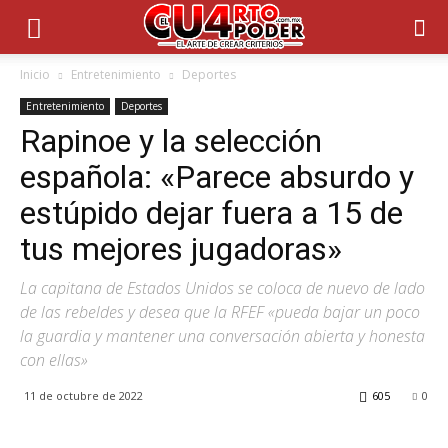
Inicio
Entretenimiento
Deportes
Entretenimiento
Deportes
Rapinoe y la selección
española: «Parece absurdo y
estúpido dejar fuera a 15 de
tus mejores jugadoras»
La capitana de Estados Unidos se coloca de nuevo de lado
de las rebeldes y desea que la RFEF «pueda bajar un poco
la guardia y mantener una conversación abierta y honesta
con ellas»
11 de octubre de 2022
605
0