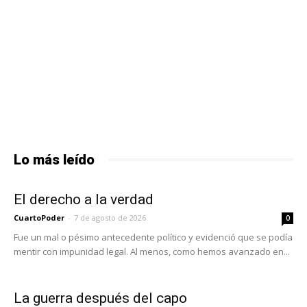
Lo más leído
El derecho a la verdad
CuartoPoder
-
7 de agosto de 2026
0
Fue un mal o pésimo antecedente político y evidenció que se podía
mentir con impunidad legal. Al menos, como hemos avanzado en...
La guerra después del capo