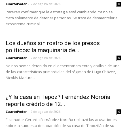
CuartoPoder
-
7 de agosto de 2026
0
Parecen confirmar que la estrategia está cambiando. Ya no se
trata solamente de detener personas. Se trata de desmantelar el
ecosistema criminal
Los dueños sin rostro de los presos
políticos: la maquinaria de...
CuartoPoder
-
7 de agosto de 2026
0
No nos hemos detenido en el desentrañamiento y análisis de una
de las características primordiales del régimen de Hugo Chávez,
Nicolás Maduro...
¿Y la casa en Tepoz? Fernández Noroña
reporta crédito de 12...
CuartoPoder
-
7 de agosto de 2026
0
El senador Gerardo Fernández Noroña rechazó las acusaciones
sobre la supuesta desaparición de su casa de Tepoztlán de su