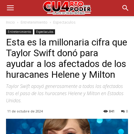
Inicio
Entretenimiento
Espectaculos
Entretenimiento
Espectaculos
Esta es la millonaria cifra que
Taylor Swift donó para
ayudar a los afectados de los
huracanes Helene y Milton
Taylor Swift apoyó generosamente a todos los afectados
tras el paso de los huracanes Helene y Milton en Estados
Unidos.
11 de octubre de 2024
841
0