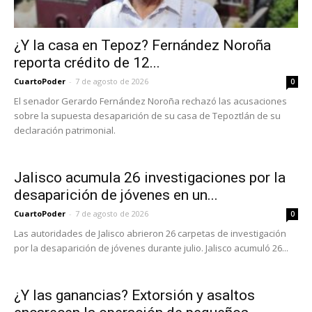
¿Y la casa en Tepoz? Fernández Noroña
reporta crédito de 12...
CuartoPoder
-
7 de agosto de 2026
0
El senador Gerardo Fernández Noroña rechazó las acusaciones
sobre la supuesta desaparición de su casa de Tepoztlán de su
declaración patrimonial.
Jalisco acumula 26 investigaciones por la
desaparición de jóvenes en un...
CuartoPoder
-
7 de agosto de 2026
0
Las autoridades de Jalisco abrieron 26 carpetas de investigación
por la desaparición de jóvenes durante julio. Jalisco acumuló 26...
¿Y las ganancias? Extorsión y asaltos