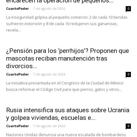
encarecen la operación de pequeños...
CuartoPoder
-
7 de agosto de 2026
0
La inseguridad golpea al pequeño comercio: 2 de cada 10 tiendas
sufrieron extorsión y 8 de cada 10 redujeron sus ganancias,
revela...
¿Pensión para los ‘perrhijos’? Proponen que
mascotas reciban manutención tras
divorcios...
CuartoPoder
-
7 de agosto de 2026
0
La iniciativa presentada en el Congreso de la Ciudad de México
busca reformar el Código Civil para que perros, gatos y otros...
Rusia intensifica sus ataques sobre Ucrania
y golpea viviendas, escuelas e...
CuartoPoder
-
7 de agosto de 2026
0
Naciones Unidas denuncia una nueva escalada de bombardeos