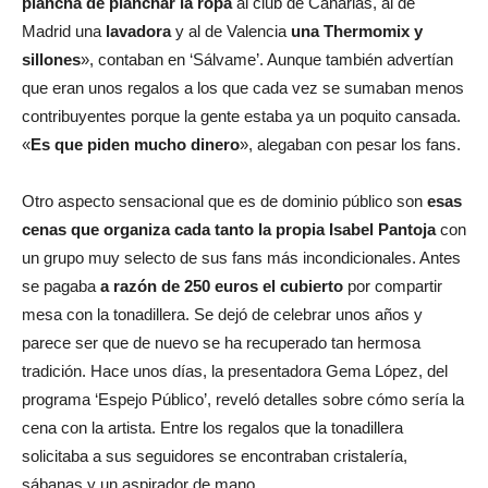
plancha de planchar la ropa
al club de Canarias, al de
Madrid una
lavadora
y al de Valencia
una Thermomix y
sillones
», contaban en ‘Sálvame’. Aunque también advertían
que eran unos regalos a los que cada vez se sumaban menos
contribuyentes porque la gente estaba ya un poquito cansada.
«
Es que piden mucho dinero
», alegaban con pesar los fans.
Otro aspecto sensacional que es de dominio público son
esas
cenas que organiza cada tanto la propia Isabel Pantoja
con
un grupo muy selecto de sus fans más incondicionales. Antes
se pagaba
a razón de 250 euros el cubierto
por compartir
mesa con la tonadillera. Se dejó de celebrar unos años y
parece ser que de nuevo se ha recuperado tan hermosa
tradición. Hace unos días, la presentadora Gema López, del
programa ‘Espejo Público’, reveló detalles sobre cómo sería la
cena con la artista. Entre los regalos que la tonadillera
solicitaba a sus seguidores se encontraban cristalería,
sábanas y un aspirador de mano.