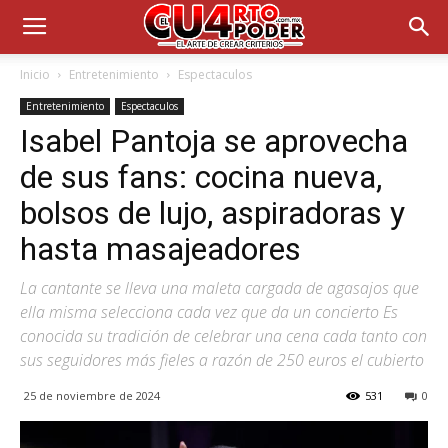
Inicio
Entretenimiento
Espectaculos
Entretenimiento
Espectaculos
Isabel Pantoja se aprovecha
de sus fans: cocina nueva,
bolsos de lujo, aspiradoras y
hasta masajeadores
La cantante se lleva una maleta cargada de agasajos que
ella misma selecciona cada vez que da un concierto Es
conocida su tradición de celebrar una cena cada tanto con
sus seguidores más fieles a razón de 250 euros el cubierto
25 de noviembre de 2024
531
0