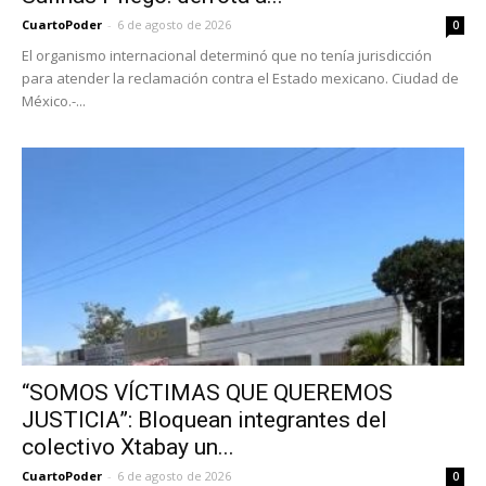
CuartoPoder
-
6 de agosto de 2026
0
El organismo internacional determinó que no tenía jurisdicción
para atender la reclamación contra el Estado mexicano. Ciudad de
México.-...
“SOMOS VÍCTIMAS QUE QUEREMOS
JUSTICIA”: Bloquean integrantes del
colectivo Xtabay un...
CuartoPoder
-
6 de agosto de 2026
0