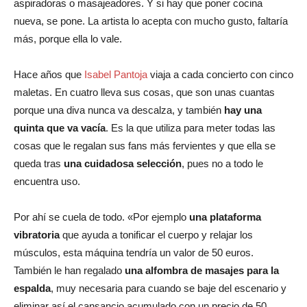
aspiradoras o masajeadores. Y si hay que poner cocina
nueva, se pone. La artista lo acepta con mucho gusto, faltaría
más, porque ella lo vale.
Hace años que
Isabel Pantoja
viaja a cada concierto con cinco
maletas. En cuatro lleva sus cosas, que son unas cuantas
porque una diva nunca va descalza, y también
hay una
quinta que va vacía
. Es la que utiliza para meter todas las
cosas que le regalan sus fans más fervientes y que ella se
queda tras
una cuidadosa selección
, pues no a todo le
encuentra uso.
Por ahí se cuela de todo. «Por ejemplo
una plataforma
vibratoria
que ayuda a tonificar el cuerpo y relajar los
músculos, esta máquina tendría un valor de 50 euros.
También le han regalado
una alfombra de masajes para la
espalda
, muy necesaria para cuando se baje del escenario y
eliminar así el cansancio acumulado con un precio de 50