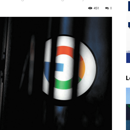
451
0
L