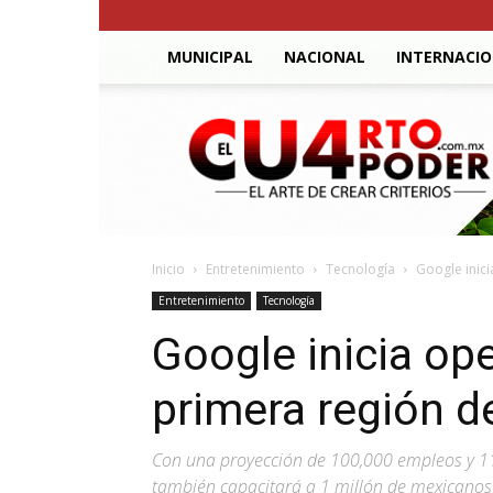
MUNICIPAL
NACIONAL
INTERNACI
El
Cuarto
Poder
Inicio
Entretenimiento
Tecnología
Google inic
Entretenimiento
Tecnología
Google inicia op
primera región d
Con una proyección de 100,000 empleos y 11
también capacitará a 1 millón de mexicanos en