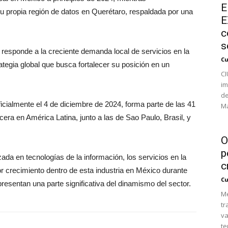
E
u propia región de datos en Querétaro, respaldada por una
E
c
s
 responde a la creciente demanda local de servicios en la
Cu
tegia global que busca fortalecer su posición en un
CI
im
de
icialmente el 4 de diciembre de 2024, forma parte de las 41
Ma
cera en América Latina, junto a las de Sao Paulo, Brasil, y
O
p
ada en tecnologías de la información, los servicios en la
c
crecimiento dentro de esta industria en México durante
Cu
esentan una parte significativa del dinamismo del sector.
Mé
tr
va
te