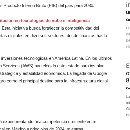
i
l Producto Interno Bruto (PIB) del país para 2030.
u
Cu
itación en tecnologías de nube e inteligencia
CH
sta iniciativa busca fortalecer la competitividad del
de
entas digitales en diversos sectores, desde finanzas hasta
pe
in
inversiones tecnológicas en América Latina. En los últimos
E
ervices (AWS) han elegido este estado para instalar
o
tratégica y estabilidad económica. La llegada de Google
8.
o como el principal destino para la infraestructura digital
Cu
La
mi
Go
nu
stá experimentando una competencia creciente entre
al en México a principios de 2024, mientras