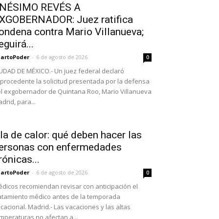
NÉSIMO REVÉS A
XGOBERNADOR: Juez ratifica
ondena contra Mario Villanueva;
eguirá...
artoPoder
-
6 de agosto de 2026
0
UDAD DE MÉXICO.- Un juez federal declaró
procedente la solicitud presentada por la defensa
l exgobernador de Quintana Roo, Mario Villanueva
drid, para...
la de calor: qué deben hacer las
ersonas con enfermedades
rónicas...
artoPoder
-
6 de agosto de 2026
0
dicos recomiendan revisar con anticipación el
atamiento médico antes de la temporada
cacional. Madrid.- Las vacaciones y las altas
mperaturas no afectan a...