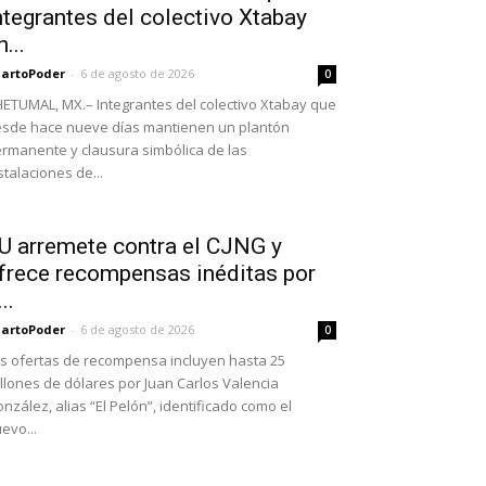
ntegrantes del colectivo Xtabay
n...
artoPoder
-
6 de agosto de 2026
0
ETUMAL, MX.– Integrantes del colectivo Xtabay que
sde hace nueve días mantienen un plantón
rmanente y clausura simbólica de las
stalaciones de...
U arremete contra el CJNG y
frece recompensas inéditas por
..
artoPoder
-
6 de agosto de 2026
0
s ofertas de recompensa incluyen hasta 25
llones de dólares por Juan Carlos Valencia
nzález, alias “El Pelón”, identificado como el
evo...