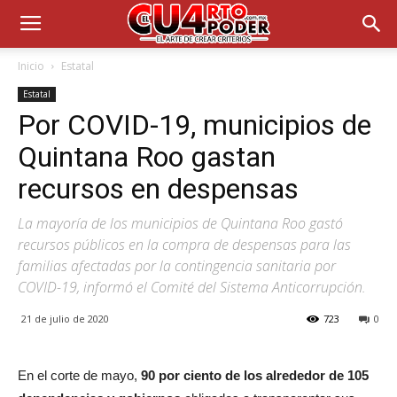
Inicio
Estatal
Estatal
Por COVID-19, municipios de
Quintana Roo gastan
recursos en despensas
La mayoría de los municipios de Quintana Roo gastó
recursos públicos en la compra de despensas para las
familias afectadas por la contingencia sanitaria por
COVID-19, informó el Comité del Sistema Anticorrupción.
21 de julio de 2020
723
0
En el corte de mayo,
90 por ciento de los alrededor de 105