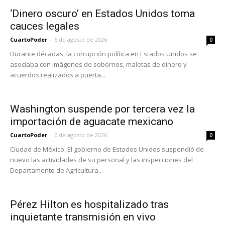
‘Dinero oscuro’ en Estados Unidos toma
cauces legales
CuartoPoder
-
6 de agosto de 2026
0
Durante décadas, la corrupción política en Estados Unidos se
asociaba con imágenes de sobornos, maletas de dinero y
acuerdos realizados a puerta...
Washington suspende por tercera vez la
importación de aguacate mexicano
CuartoPoder
-
6 de agosto de 2026
0
Ciudad de México. El gobierno de Estados Unidos suspendió de
nuevo las actividades de su personal y las inspecciones del
Departamento de Agricultura...
Pérez Hilton es hospitalizado tras
inquietante transmisión en vivo