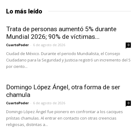
Lo más leído
Trata de personas aumentó 5% durante
Mundial 2026; 90% de víctimas...
CuartoPoder
-
6 de agosto de 2026
0
Ciudad de México. Durante el periodo Mundialista, el Consejo
Ciudadano para la Seguridad y Justicia registró un incremento del 5
por ciento...
Domingo López Ángel, otra forma de ser
chamula
CuartoPoder
-
6 de agosto de 2026
0
Domingo López Ángel fue pionero en confrontar a los caciques
priístas chamulas. Al entrar en contacto con otras creencias
religiosas, distintas a...