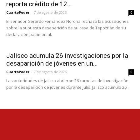
reporta crédito de 12...
CuartoPoder
-
7 de agosto de 2026
0
El senador Gerardo Fernández Noroña rechazó las acusaciones
sobre la supuesta desaparición de su casa de Tepoztlán de su
declaración patrimonial.
Jalisco acumula 26 investigaciones por la
desaparición de jóvenes en un...
CuartoPoder
-
7 de agosto de 2026
0
Las autoridades de Jalisco abrieron 26 carpetas de investigación
por la desaparición de jóvenes durante julio. Jalisco acumuló 26...