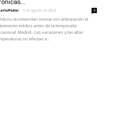
rónicas...
artoPoder
-
6 de agosto de 2026
0
dicos recomiendan revisar con anticipación el
atamiento médico antes de la temporada
cacional. Madrid.- Las vacaciones y las altas
mperaturas no afectan a...