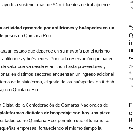
ju
b ayudó a sostener más de 54 mil fuentes de trabajo en el
Es
“
la actividad generada por anfitriones y huéspedes en un
Q
de pesos
en Quintana Roo.
i
u
ara un estado que depende en su mayoría por el turismo,
Cu
 anfitriones y huéspedes. Por cada reservación que hacen
de valor que va desde el anfitrión hasta proveedores y
CH
de
sonas en distintos sectores encuentran un ingreso adicional
pe
nterno de la plataforma, el gasto de los huéspedes en Airbnb
in
bajo en Quintana Roo.
E
a Digital de la Confederación de Cámaras Nacionales de
o
 plataformas digitales de hospedaje son hoy una pieza
8.
 estados como Quintana Roo, permiten que el turismo se
pequeñas empresas, fortaleciendo al mismo tiempo la
Cu