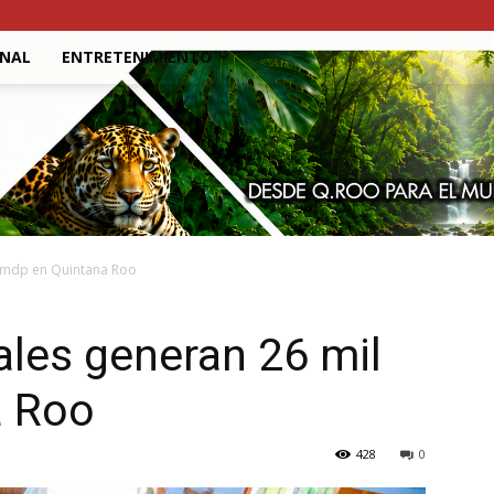
ONAL
ENTRETENIMIENTO
l mdp en Quintana Roo
les generan 26 mil
a Roo
428
0