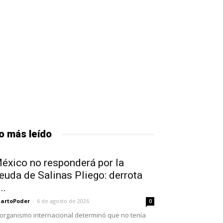
o más leído
éxico no responderá por la
euda de Salinas Pliego: derrota
..
artoPoder
-
6 de agosto de 2026
0
 organismo internacional determinó que no tenía