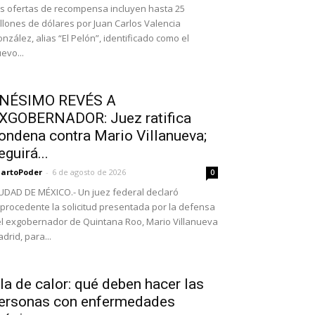
s ofertas de recompensa incluyen hasta 25
llones de dólares por Juan Carlos Valencia
nzález, alias “El Pelón”, identificado como el
evo...
NÉSIMO REVÉS A
XGOBERNADOR: Juez ratifica
ondena contra Mario Villanueva;
eguirá...
artoPoder
-
6 de agosto de 2026
0
UDAD DE MÉXICO.- Un juez federal declaró
procedente la solicitud presentada por la defensa
l exgobernador de Quintana Roo, Mario Villanueva
drid, para...
la de calor: qué deben hacer las
ersonas con enfermedades