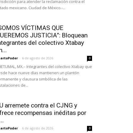
risdicción para atender la reclamación contra el
tado mexicano. Ciudad de México.-...
SOMOS VÍCTIMAS QUE
UEREMOS JUSTICIA”: Bloquean
ntegrantes del colectivo Xtabay
n...
artoPoder
-
6 de agosto de 2026
0
ETUMAL, MX.– Integrantes del colectivo Xtabay que
sde hace nueve días mantienen un plantón
rmanente y clausura simbólica de las
stalaciones de...
U arremete contra el CJNG y
frece recompensas inéditas por
..
artoPoder
-
6 de agosto de 2026
0