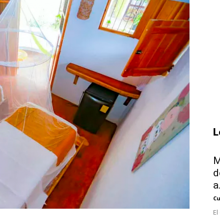
L
M
d
a.
Cu
El