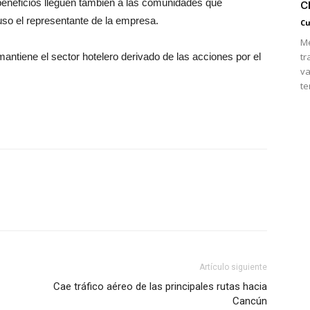
c
beneficios lleguen también a las comunidades que
so el representante de la empresa.
Cu
Mé
ntiene el sector hotelero derivado de las acciones por el
tr
va
te
Artículo siguiente
Cae tráfico aéreo de las principales rutas hacia
Cancún