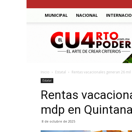
MUNICIPAL
NACIONAL
INTERNACI
El
Cuarto
Poder
Inicio
Estatal
Rentas vacacionales generan 26 mi
Estatal
Rentas vacaciona
mdp en Quintan
8 de octubre de 2025