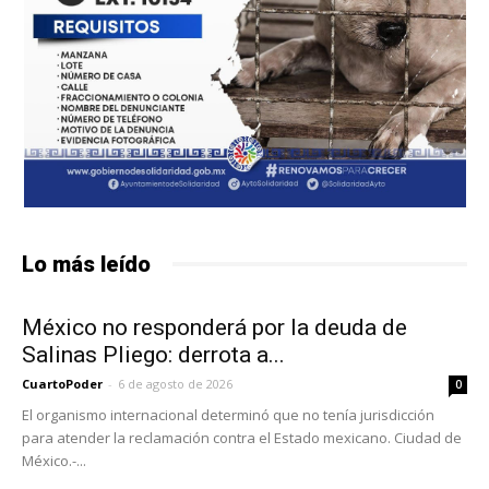
Lo más leído
México no responderá por la deuda de
Salinas Pliego: derrota a...
CuartoPoder
-
6 de agosto de 2026
0
El organismo internacional determinó que no tenía jurisdicción
para atender la reclamación contra el Estado mexicano. Ciudad de
México.-...