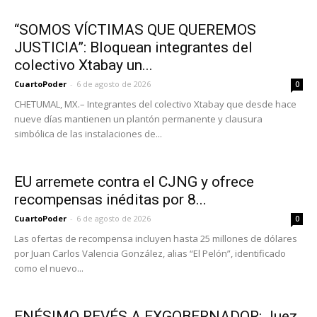
“SOMOS VÍCTIMAS QUE QUEREMOS
JUSTICIA”: Bloquean integrantes del
colectivo Xtabay un...
CuartoPoder
-
6 de agosto de 2026
0
CHETUMAL, MX.– Integrantes del colectivo Xtabay que desde hace
nueve días mantienen un plantón permanente y clausura
simbólica de las instalaciones de...
EU arremete contra el CJNG y ofrece
recompensas inéditas por 8...
CuartoPoder
-
6 de agosto de 2026
0
Las ofertas de recompensa incluyen hasta 25 millones de dólares
por Juan Carlos Valencia González, alias “El Pelón”, identificado
como el nuevo...
ENÉSIMO REVÉS A EXGOBERNADOR: Juez