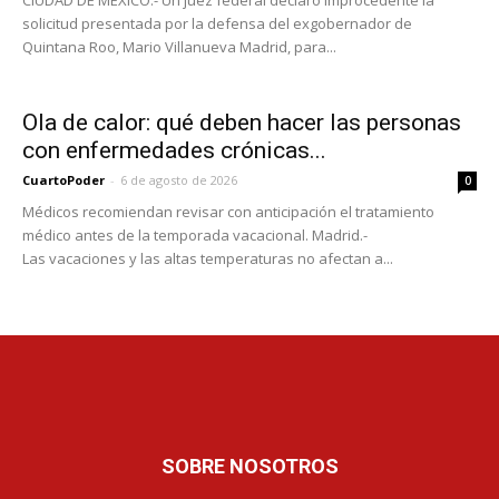
solicitud presentada por la defensa del exgobernador de
Quintana Roo, Mario Villanueva Madrid, para...
Ola de calor: qué deben hacer las personas
con enfermedades crónicas...
CuartoPoder
-
6 de agosto de 2026
0
Médicos recomiendan revisar con anticipación el tratamiento
médico antes de la temporada vacacional. Madrid.-
Las vacaciones y las altas temperaturas no afectan a...
SOBRE NOSOTROS