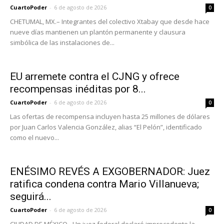
CuartoPoder
-
6 de agosto de 2026
0
CHETUMAL, MX.– Integrantes del colectivo Xtabay que desde hace
nueve días mantienen un plantón permanente y clausura
simbólica de las instalaciones de...
EU arremete contra el CJNG y ofrece
recompensas inéditas por 8...
CuartoPoder
-
6 de agosto de 2026
0
Las ofertas de recompensa incluyen hasta 25 millones de dólares
por Juan Carlos Valencia González, alias “El Pelón”, identificado
como el nuevo...
ENÉSIMO REVÉS A EXGOBERNADOR: Juez
ratifica condena contra Mario Villanueva;
seguirá...
CuartoPoder
-
6 de agosto de 2026
0
CIUDAD DE MÉXICO.- Un juez federal declaró improcedente la