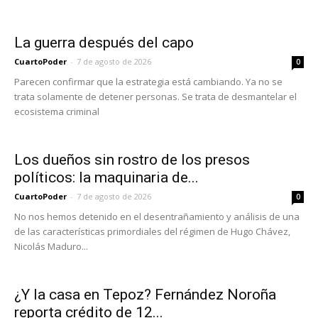
La guerra después del capo
CuartoPoder
-
7 de agosto de 2026
0
Parecen confirmar que la estrategia está cambiando. Ya no se
trata solamente de detener personas. Se trata de desmantelar el
ecosistema criminal
Los dueños sin rostro de los presos
políticos: la maquinaria de...
CuartoPoder
-
7 de agosto de 2026
0
No nos hemos detenido en el desentrañamiento y análisis de una
de las características primordiales del régimen de Hugo Chávez,
Nicolás Maduro...
¿Y la casa en Tepoz? Fernández Noroña
reporta crédito de 12...