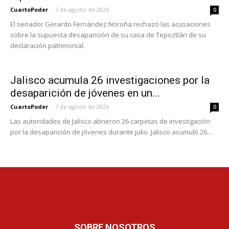
CuartoPoder
-
7 de agosto de 2026
0
El senador Gerardo Fernández Noroña rechazó las acusaciones
sobre la supuesta desaparición de su casa de Tepoztlán de su
declaración patrimonial.
Jalisco acumula 26 investigaciones por la
desaparición de jóvenes en un...
CuartoPoder
-
7 de agosto de 2026
0
Las autoridades de Jalisco abrieron 26 carpetas de investigación
por la desaparición de jóvenes durante julio. Jalisco acumuló 26...
SOBRE NOSOTROS