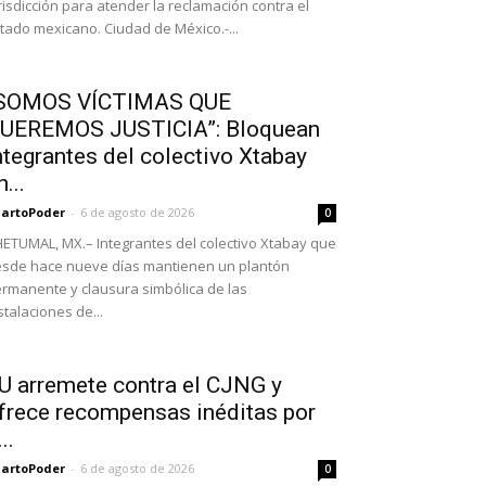
risdicción para atender la reclamación contra el
tado mexicano. Ciudad de México.-...
SOMOS VÍCTIMAS QUE
UEREMOS JUSTICIA”: Bloquean
ntegrantes del colectivo Xtabay
n...
artoPoder
-
6 de agosto de 2026
0
ETUMAL, MX.– Integrantes del colectivo Xtabay que
sde hace nueve días mantienen un plantón
rmanente y clausura simbólica de las
stalaciones de...
U arremete contra el CJNG y
frece recompensas inéditas por
..
artoPoder
-
6 de agosto de 2026
0