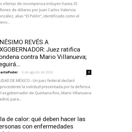
s ofertas de recompensa incluyen hasta 25
llones de dólares por Juan Carlos Valencia
nzález, alias “El Pelón”, identificado como el
evo...
NÉSIMO REVÉS A
XGOBERNADOR: Juez ratifica
ondena contra Mario Villanueva;
eguirá...
artoPoder
-
6 de agosto de 2026
0
UDAD DE MÉXICO.- Un juez federal declaró
procedente la solicitud presentada por la defensa
l exgobernador de Quintana Roo, Mario Villanueva
drid, para...
la de calor: qué deben hacer las
ersonas con enfermedades