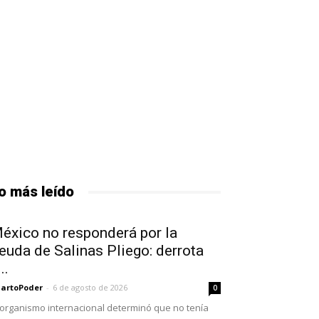
o más leído
éxico no responderá por la
euda de Salinas Pliego: derrota
..
artoPoder
-
6 de agosto de 2026
0
 organismo internacional determinó que no tenía