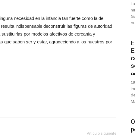
La
mi
Go
guna necesidad en la infancia tan fuerte como la de
nu
resulta indispensable deconstruir las figuras de autoridad
 sustituirlas por modelos afectivos de cercanía y
s que saben ser y estar, agradeciendo a los nuestros por
E
E
c
s
Cu
CI
im
de
Ma
O
p
Artículo siguiente