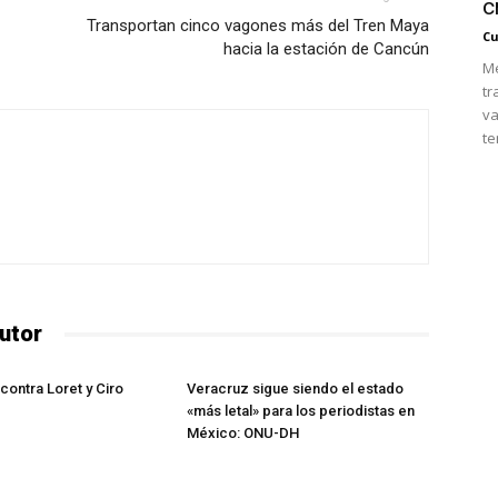
c
Transportan cinco vagones más del Tren Maya
Cu
hacia la estación de Cancún
Mé
tr
va
te
utor
contra Loret y Ciro
Veracruz sigue siendo el estado
«más letal» para los periodistas en
México: ONU-DH