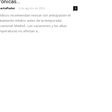
rónicas...
artoPoder
-
6 de agosto de 2026
0
dicos recomiendan revisar con anticipación el
atamiento médico antes de la temporada
cacional. Madrid.- Las vacaciones y las altas
mperaturas no afectan a...