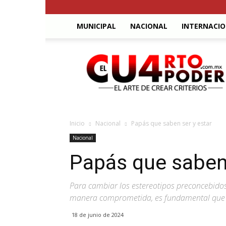
MUNICIPAL
NACIONAL
INTERNACI
El
Cuarto
Poder
Inicio
Nacional
Papás que saben ser y estar
Nacional
Papás que saben 
Para cambiar los estereotipos preconcebidos
manera comprometida, es fundamental que l
18 de junio de 2024