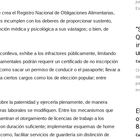
ju
Es
crea el Registro Nacional de Obligaciones Alimentarias,
es incumplen con los deberes de proporcionar sustento,
“
nción médica y psicológica a sus vástagos; o bien, de
Q
i
u
conlleva, exhibe a los infractores públicamente, limitando
amentales podrán requerir un certificado de no inscripción
Cu
, como sacar un permiso de conducir o el pasaporte; llevar a
CH
de
 ciertos cargos como los de elección popular; entre
pe
in
bre la paternidad y ejercerla plenamente, de manera
E
ras laborales se modifiquen. Entre los mecanismos que
o
entran el otorgamiento de licencias de trabajo a los
8.
on duración suficiente; implementar esquemas de home
como, facilitar servicios de guardería sin distinción de
Cu