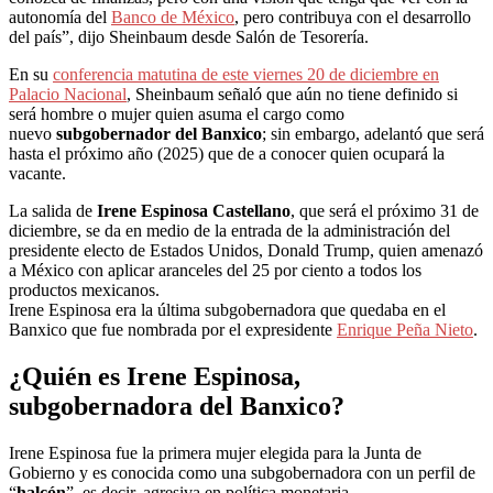
autonomía del
Banco de México
, pero contribuya con el desarrollo
del país”, dijo Sheinbaum desde Salón de Tesorería.
En su
conferencia matutina de este viernes 20 de diciembre en
Palacio Nacional
, Sheinbaum señaló que aún no tiene definido si
será hombre o mujer quien asuma el cargo como
nuevo
subgobernador del Banxico
; sin embargo, adelantó que será
hasta el próximo año (2025) que de a conocer quien ocupará la
vacante.
La salida de
Irene Espinosa Castellano
, que será el próximo 31 de
diciembre, se da en medio de la entrada de la administración del
presidente electo de Estados Unidos, Donald Trump, quien amenazó
a México con aplicar aranceles del 25 por ciento a todos los
productos mexicanos.
Irene Espinosa era la última subgobernadora que quedaba en el
Banxico que fue nombrada por el expresidente
Enrique Peña Nieto
.
¿Quién es Irene Espinosa,
subgobernadora del Banxico?
Irene Espinosa fue la primera mujer elegida para la Junta de
Gobierno y es conocida como una subgobernadora con un perfil de
“
halcón
”, es decir, agresiva en política monetaria.