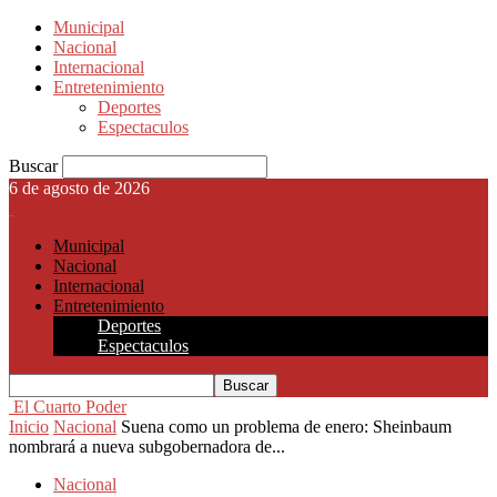
Municipal
Nacional
Internacional
Entretenimiento
Deportes
Espectaculos
Buscar
6 de agosto de 2026
Municipal
Nacional
Internacional
Entretenimiento
Deportes
Espectaculos
El Cuarto Poder
Inicio
Nacional
Suena como un problema de enero: Sheinbaum
nombrará a nueva subgobernadora de...
Nacional