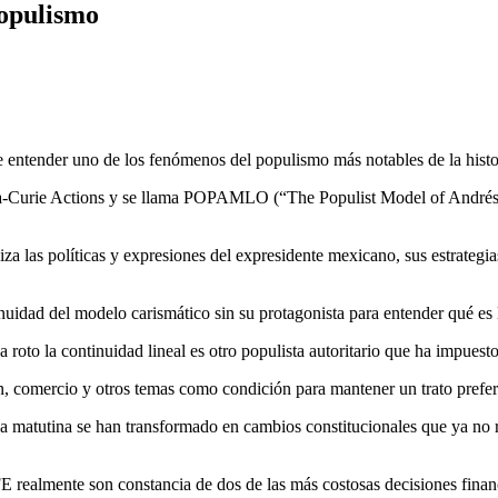
opulismo
de entender uno de los fenómenos del populismo más notables de la his
ska-Curie Actions y se llama POPAMLO (“The Populist Model of André
liza las políticas y expresiones del expresidente mexicano, sus estrate
inuidad del modelo carismático sin su protagonista para entender qué es 
roto la continuidad lineal es otro populista autoritario que ha impuest
 comercio y otros temas como condición para mantener un trato prefere
a matutina se han transformado en cambios constitucionales que ya no re
FE realmente son constancia de dos de las más costosas decisiones finan