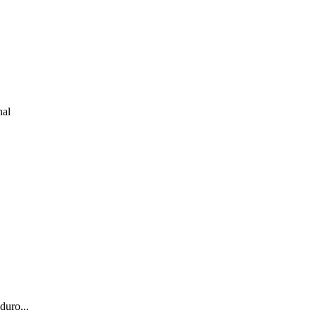
nal
duro...