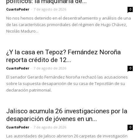
políticos: la maquinaria de...
CuartoPoder
-
7 de agosto de 2026
0
No nos hemos detenido en el desentrañamiento y análisis de una
de las características primordiales del régimen de Hugo Chávez,
Nicolás Maduro...
¿Y la casa en Tepoz? Fernández Noroña
reporta crédito de 12...
CuartoPoder
-
7 de agosto de 2026
0
El senador Gerardo Fernández Noroña rechazó las acusaciones
sobre la supuesta desaparición de su casa de Tepoztlán de su
declaración patrimonial.
Jalisco acumula 26 investigaciones por la
desaparición de jóvenes en un...
CuartoPoder
-
7 de agosto de 2026
0
Las autoridades de Jalisco abrieron 26 carpetas de investigación