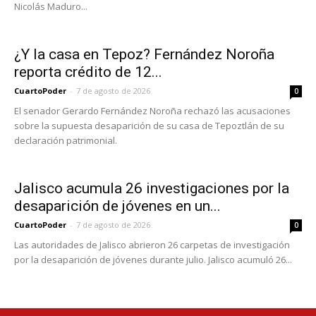
Nicolás Maduro...
¿Y la casa en Tepoz? Fernández Noroña
reporta crédito de 12...
CuartoPoder
-
7 de agosto de 2026
0
El senador Gerardo Fernández Noroña rechazó las acusaciones
sobre la supuesta desaparición de su casa de Tepoztlán de su
declaración patrimonial.
Jalisco acumula 26 investigaciones por la
desaparición de jóvenes en un...
CuartoPoder
-
7 de agosto de 2026
0
Las autoridades de Jalisco abrieron 26 carpetas de investigación
por la desaparición de jóvenes durante julio. Jalisco acumuló 26...