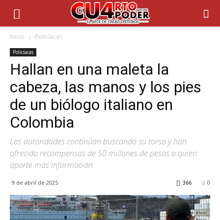
Inicio
Policíacas
Policíacas
Hallan en una maleta la
cabeza, las manos y los pies
de un biólogo italiano en
Colombia
Las autoridades continúan buscando su torso y han
ofrecido recompensas de 50 millones de pesos a quien
aporte más información
9 de abril de 2025
366
0