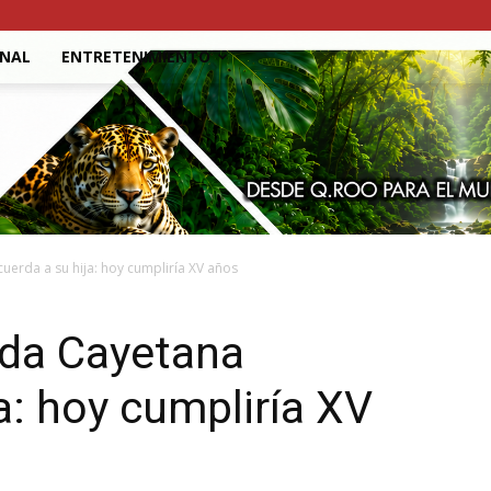
ONAL
ENTRETENIMIENTO
erda a su hija: hoy cumpliría XV años
da Cayetana
a: hoy cumpliría XV