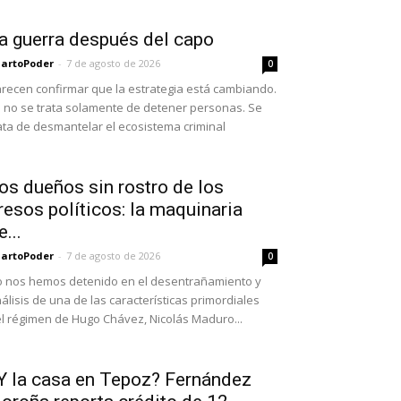
a guerra después del capo
artoPoder
-
7 de agosto de 2026
0
recen confirmar que la estrategia está cambiando.
 no se trata solamente de detener personas. Se
ata de desmantelar el ecosistema criminal
os dueños sin rostro de los
resos políticos: la maquinaria
e...
artoPoder
-
7 de agosto de 2026
0
 nos hemos detenido en el desentrañamiento y
álisis de una de las características primordiales
l régimen de Hugo Chávez, Nicolás Maduro...
Y la casa en Tepoz? Fernández