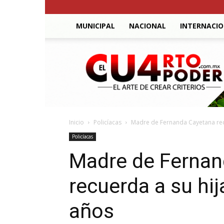
MUNICIPAL
NACIONAL
INTERNACI
El
Cuarto
Poder
Inicio
Policíacas
Madre de Fernanda Cayetana recu
Policíacas
Madre de Fernan
recuerda a su hij
años