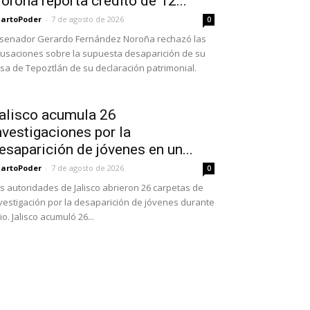
oroña reporta crédito de 12...
artoPoder
-
7 de agosto de 2026
0
 senador Gerardo Fernández Noroña rechazó las
usaciones sobre la supuesta desaparición de su
sa de Tepoztlán de su declaración patrimonial.
alisco acumula 26
nvestigaciones por la
esaparición de jóvenes en un...
artoPoder
-
7 de agosto de 2026
0
s autoridades de Jalisco abrieron 26 carpetas de
vestigación por la desaparición de jóvenes durante
lio. Jalisco acumuló 26...