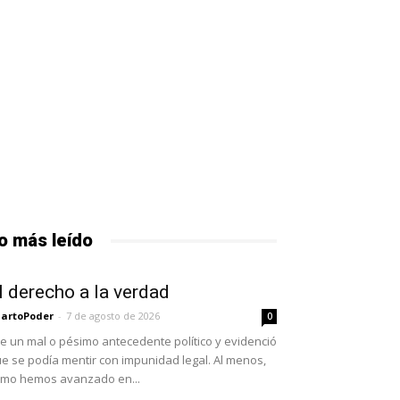
o más leído
l derecho a la verdad
artoPoder
-
7 de agosto de 2026
0
e un mal o pésimo antecedente político y evidenció
e se podía mentir con impunidad legal. Al menos,
mo hemos avanzado en...