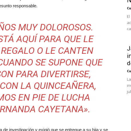
N
esunto responsable.
Cu
El
ac
AÑOS MUY DOLOROSOS.
ca
TÁ AQUÍ PARA QUE LE
 REGALO O LE CANTEN
J
i
 CUANDO SE SUPONE QUE
d
ON PARA DIVERTIRSE,
Cu
La
 CON LA QUINCEAÑERA,
in
ju
MOS EN PIE DE LUCHA
ERNANDA CAYETANA».
de investigación y exigió que se entregue a su hija y se