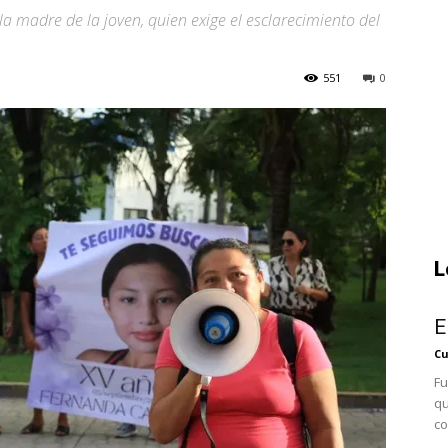
 la madre de la joven, quien exige el esclarecimiento del
551
0
L
E
Cu
Fu
qu
co