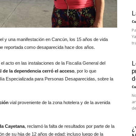
L
Cu
Pa
Ya
el y una manifestación en Cancún, los 15 años de vida
tr
fue reportada como desaparecida hace dos años.
L
el acto en las instalaciones de la Fiscalía General del
p
l de la dependencia cerró el acceso
, por lo que
d
calía Especializada para Personas Desaparecidas, sobre la
Cu
No
an
ación
vial proveniente de la zona hotelera y de la avenida
de
da Cayetana
, reclamó la falta de resultados por parte de la
¿
ón de su hija de 12 años de edad; incluso luego de la