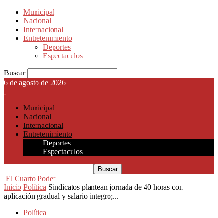
Municipal
Nacional
Internacional
Entretenimiento
Deportes
Espectaculos
Buscar
6 de agosto de 2026
Municipal
Nacional
Internacional
Entretenimiento
Deportes
Espectaculos
El Cuarto Poder
Inicio
Política
Sindicatos plantean jornada de 40 horas con
aplicación gradual y salario íntegro;...
Política