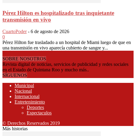
Pérez Hilton es hospitalizado tras inquietante
transmisión en vivo
CuartoPoder
-
6 de agosto de 2026
0
Pérez Hilton fue trasladado a un hospital de Miami luego de que en
una transmisión en vivo aparecía cubierto de sangre y...
SOBRE NOSOTROS
Revista digital de noticias, servicios de publicidad y redes sociales
en el Estado de Quintana Roo y mucho más..
SÍGUENOS
Municipal
Nacional
Internacional
Entretenimiento
Deportes
Espectaculos
© Derechos Reservados 2019
Más historias