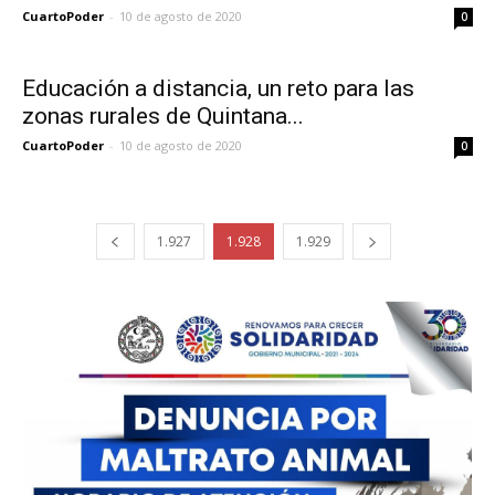
CuartoPoder
-
10 de agosto de 2020
0
Educación a distancia, un reto para las
zonas rurales de Quintana...
CuartoPoder
-
10 de agosto de 2020
0
1.927
1.928
1.929