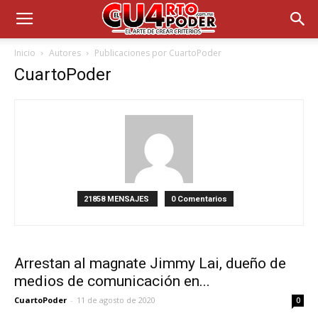
Inicio
Autores
Publicaciones por CuartoPoder
CuartoPoder
21858 MENSAJES
0 Comentarios
Arrestan al magnate Jimmy Lai, dueño de
medios de comunicación en...
CuartoPoder
-
11 de agosto de 2020
0