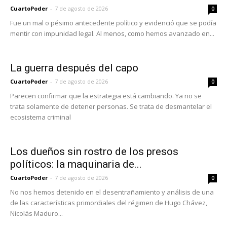
CuartoPoder
-
7 de agosto de 2026
0
Fue un mal o pésimo antecedente político y evidenció que se podía
mentir con impunidad legal. Al menos, como hemos avanzado en...
La guerra después del capo
CuartoPoder
-
7 de agosto de 2026
0
Parecen confirmar que la estrategia está cambiando. Ya no se
trata solamente de detener personas. Se trata de desmantelar el
ecosistema criminal
Los dueños sin rostro de los presos
políticos: la maquinaria de...
CuartoPoder
-
7 de agosto de 2026
0
No nos hemos detenido en el desentrañamiento y análisis de una
de las características primordiales del régimen de Hugo Chávez,
Nicolás Maduro...