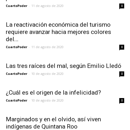
CuartoPoder
-
11 de agosto de 2020
0
La reactivación económica del turismo
requiere avanzar hacia mejores colores
del...
CuartoPoder
-
11 de agosto de 2020
0
Las tres raíces del mal, según Emilio Lledó
CuartoPoder
-
10 de agosto de 2020
0
¿Cuál es el origen de la infelicidad?
CuartoPoder
-
10 de agosto de 2020
0
Marginados y en el olvido, así viven
indígenas de Quintana Roo