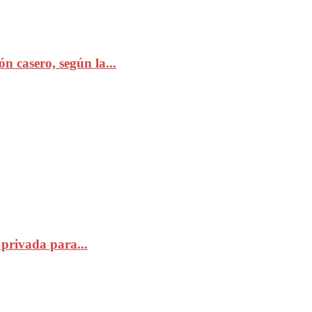
n casero, según la...
privada para...