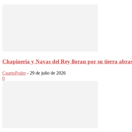
Chapinería y Navas del Rey lloran por su tierra abras
CuartoPoder
-
29 de julio de 2026
0