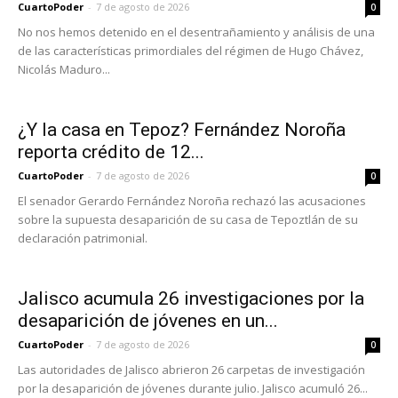
CuartoPoder
-
7 de agosto de 2026
0
No nos hemos detenido en el desentrañamiento y análisis de una
de las características primordiales del régimen de Hugo Chávez,
Nicolás Maduro...
¿Y la casa en Tepoz? Fernández Noroña
reporta crédito de 12...
CuartoPoder
-
7 de agosto de 2026
0
El senador Gerardo Fernández Noroña rechazó las acusaciones
sobre la supuesta desaparición de su casa de Tepoztlán de su
declaración patrimonial.
Jalisco acumula 26 investigaciones por la
desaparición de jóvenes en un...
CuartoPoder
-
7 de agosto de 2026
0
Las autoridades de Jalisco abrieron 26 carpetas de investigación
por la desaparición de jóvenes durante julio. Jalisco acumuló 26...