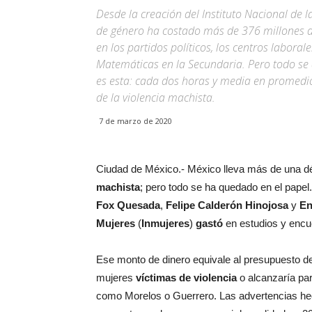
Desde la creación del Instituto Nacional de l
de género ha costado más de 376 millones de
en los partidos políticos, los centros laboral
Matemáticas en la Secundaria. Pero todo se 
es esta: cada dos horas y media en promedi
de la violencia machista.
7 de marzo de 2020
Ciudad de México.- México lleva más de una 
machista
; pero todo se ha quedado en el papel
Fox Quesada
,
Felipe Calderón Hinojosa
y
En
Mujeres
(
Inmujeres
)
gastó
en estudios y enc
Ese monto de dinero equivale al presupuesto de
mujeres
víctimas de violencia
o alcanzaría pa
como Morelos o Guerrero. Las advertencias he