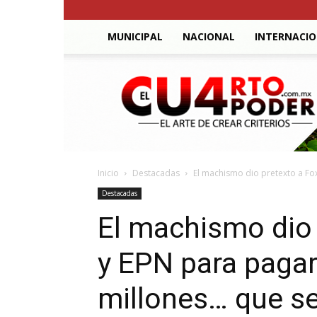
MUNICIPAL
NACIONAL
INTERNACI
El
Cuarto
Poder
Inicio
Destacadas
El machismo dio pretexto a Fox
Destacadas
El machismo dio 
y EPN para pagar
millones… que s