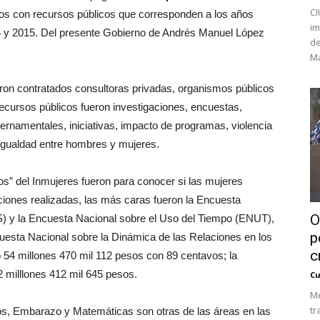
CI
s con recursos públicos que corresponden a los años
im
4 y 2015. Del presente Gobierno de Andrés Manuel López
de
Ma
ueron contratados consultoras privadas, organismos públicos
ecursos públicos fueron investigaciones, encuestas,
rnamentales, iniciativas, impacto de programas, violencia
igualdad entre hombres y mujeres.
s” del Inmujeres fueron para conocer si las mujeres
aciones realizadas, las más caras fueron la Encuesta
O
) y la Encuesta Nacional sobre el Uso del Tiempo (ENUT),
p
uesta Nacional sobre la Dinámica de las Relaciones en los
c
54 millones 470 mil 112 pesos con 89 centavos; la
2 milllones 412 mil 645 pesos.
Cu
Mé
tr
cos, Embarazo y Matemáticas son otras de las áreas en las