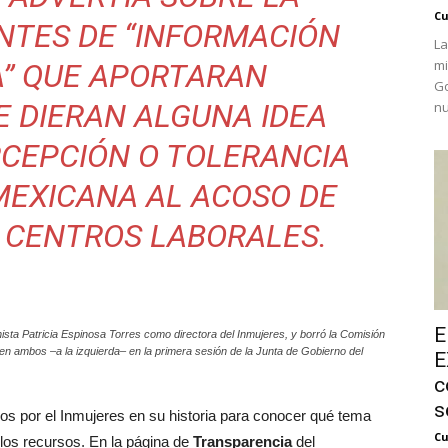
Cu
NTES DE “INFORMACIÓN
La
mi
A” QUE APORTARAN
Go
E DIERAN ALGUNA IDEA
nu
RCEPCIÓN O TOLERANCIA
MEXICANA AL ACOSO DE
 CENTROS LABORALES.
E
ista Patricia Espinosa Torres como directora del Inmujeres, y borró la Comisión
cen ambos –a la izquierda– en la primera sesión de la Junta de Gobierno del
E
c
s
dos por el Inmujeres en su historia para conocer qué tema
Cu
los recursos. En la página de
Transparencia
del