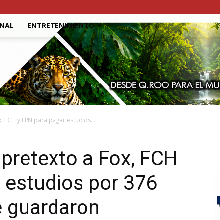
ONAL
ENTRETENIMIENTO
, FCH y EPN para pagar estudios...
pretexto a Fox, FCH
 estudios por 376
e guardaron