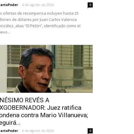
artoPoder
-
6 de agosto de 2026
0
s ofertas de recompensa incluyen hasta 25
llones de dólares por Juan Carlos Valencia
nzález, alias “El Pelón”, identificado como el
evo...
NÉSIMO REVÉS A
XGOBERNADOR: Juez ratifica
ondena contra Mario Villanueva;
eguirá...
artoPoder
-
6 de agosto de 2026
0