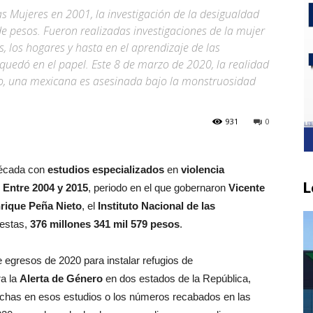
as Mujeres en 2001, la investigación de la desigualdad
 pesos. Fueron realizadas investigaciones de la mujer
es, los hogares y hasta en el aprendizaje de las
quedó en el papel. Este 8 de marzo de 2020, la realidad
o, una mexicana es asesinada bajo la monstruosidad
931
0
década con
estudios especializados
en
violencia
L
.
Entre 2004 y 2015
, periodo en el que gobernaron
Vicente
rique Peña Nieto
, el
Instituto Nacional de las
uestas,
376 millones 341 mil 579 pesos
.
 egresos de 2020 para instalar refugios de
ra la
Alerta de Género
en dos estados de la República,
chas en esos estudios o los números recabados en las