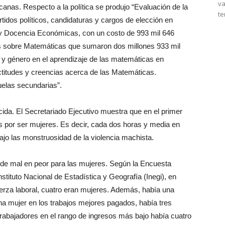
va
canas. Respecto a la política se produjo “Evaluación de la
te
tidos políticos, candidaturas y cargos de elección en
n y Docencia Económicas, con un costo de 993 mil 646
 sobre Matemáticas que sumaron dos millones 933 mil
 y género en el aprendizaje de las matemáticas en
Actitudes y creencias acerca de las Matemáticas.
uelas secundarias”.
cida. El Secretariado Ejecutivo muestra que en el primer
s por ser mujeres. Es decir, cada dos horas y media en
jo las monstruosidad de la violencia machista.
 de mal en peor para las mujeres. Según la Encuesta
ituto Nacional de Estadística y Geografía (Inegi), en
erza laboral, cuatro eran mujeres. Además, había una
na mujer en los trabajos mejores pagados, había tres
rabajadores en el rango de ingresos más bajo había cuatro