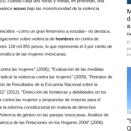
2020, cuando cada dos horas y media, en promedio, una
 padece
acoso
bajo las monstruosidad de la violencia
M
d
a.
minicidios –como un gran fenómeno a estudiar– no destaca.
Cu
tigaciones sobre violencia de
hombres
en contra de
El
nes 128 mil 891 pesos, lo que representa el 3 por ciento de
ju
blemática de las mujeres mexicanas.
Es
contra las mujeres” (2006), “Evaluación de las medidas
radicar la violencia contra las mujeres” (2009), “Retratos de
isis de Resultados de la Encuesta Nacional sobre la
1” (2012), “Detección de fortalezas y debilidades en los
ia contra las mujeres y propuestas de mejoras para el
 de la reforma constitucional en materia de derechos
Violencia de género en las parejas mexicanas. Análisis de
“
námica de las Relaciones en los Hogares 2006” (2006).
Q