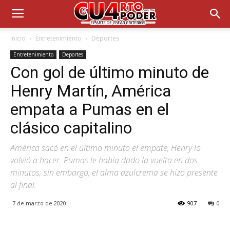
Inicio
Entretenimiento
Deportes
Entretenimiento
Deportes
Con gol de último minuto de
Henry Martín, América
empata a Pumas en el
clásico capitalino
América sacó en el último minuto el empate, Henry lo
volvió a hacer. Pumas le había dado la vuelta en dos
minutos; sin embargo, el alma azulcrema se hizo presente
al final.
7 de marzo de 2020
907
0