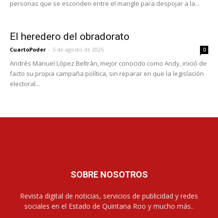
personas que se esconden entre el mangle para despojar a la...
El heredero del obradorato
CuartoPoder
-
5 de agosto de 2026
0
Andrés Manuel López Beltrán, mejor conocido como Andy, inició de
facto su propia campaña política, sin reparar en que la legislación
electoral...
SOBRE NOSOTROS
Revista digital de noticias, servicios de publicidad y redes
sociales en el Estado de Quintana Roo y mucho más..