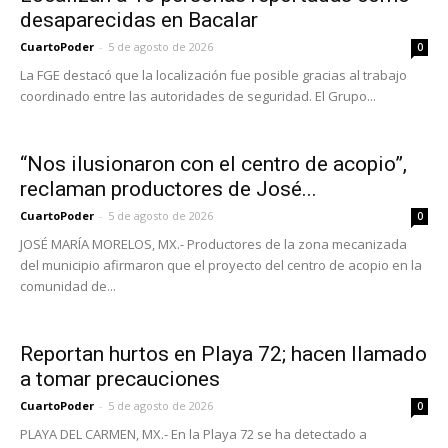
desaparecidas en Bacalar
CuartoPoder
-
5 de agosto de 2026
0
La FGE destacó que la localización fue posible gracias al trabajo
coordinado entre las autoridades de seguridad. El Grupo...
“Nos ilusionaron con el centro de acopio”,
reclaman productores de José...
CuartoPoder
-
5 de agosto de 2026
0
JOSÉ MARÍA MORELOS, MX.- Productores de la zona mecanizada
del municipio afirmaron que el proyecto del centro de acopio en la
comunidad de...
Reportan hurtos en Playa 72; hacen llamado
a tomar precauciones
CuartoPoder
-
5 de agosto de 2026
0
PLAYA DEL CARMEN, MX.- En la Playa 72 se ha detectado a