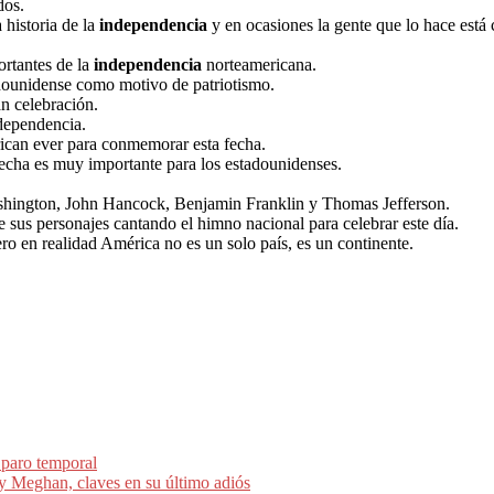
dos.
 historia de la
independencia
y en ocasiones la gente que lo hace está
rtantes de la
independencia
norteamericana.
dounidense como motivo de patriotismo.
n celebración.
dependencia.
ican ever para conmemorar esta fecha.
fecha es muy importante para los estadounidenses.
hington, John Hancock, Benjamin Franklin y Thomas Jefferson.
 sus personajes cantando el himno nacional para celebrar este día.
ro en realidad América no es un solo país, es un continente.
paro temporal
y y Meghan, claves en su último adiós