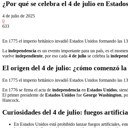
¿Por qué se celebra el 4 de julio en Estado
4 de julio de 2025
0
633
En 1775 el imperio británico invadió Estados Unidos formando las 13 c
La
independencia
es un evento importante para un país, es el moment
vuelve
independiente
, por eso cada
4 de juli
o
se celebra la
independ
El origen del
4 de julio
: ¿cómo comenzó l
En 1775 el imperio británico invadió Estados Unidos formando las 13 c
En 1776 se firma el acta de
independencia
en
Estados
Unidos
, sien
El primer presidente de
Estados
Unidos
fue
George
Washington
, p
Hancock.
Curiosidades
del
4 de julio
: fuegos artifici
En Estados Unidos está prohibido lanzar fuegos artificiales, est