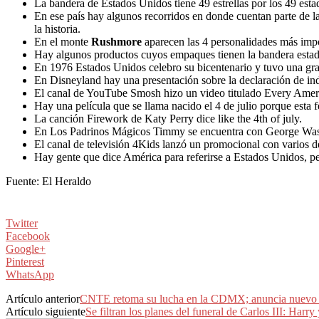
La bandera de Estados Unidos tiene 49 estrellas por los 49 esta
En ese país hay algunos recorridos en donde cuentan parte de la
la historia.
En el monte
Rushmore
aparecen las 4 personalidades más impo
Hay algunos productos cuyos empaques tienen la bandera esta
En 1976 Estados Unidos celebro su bicentenario y tuvo una gra
En Disneyland hay una presentación sobre la declaración de in
El canal de YouTube Smosh hizo un video titulado Every Amer
Hay una película que se llama nacido el 4 de julio porque esta 
La canción Firework de Katy Perry dice like the 4th of july.
En Los Padrinos Mágicos Timmy se encuentra con George Was
El canal de televisión 4Kids lanzó un promocional con varios de
Hay gente que dice América para referirse a Estados Unidos, pe
Fuente: El Heraldo
Twitter
Facebook
Google+
Pinterest
WhatsApp
Artículo anterior
CNTE retoma su lucha en la CDMX; anuncia nuevo 
Artículo siguiente
Se filtran los planes del funeral de Carlos III: Harr