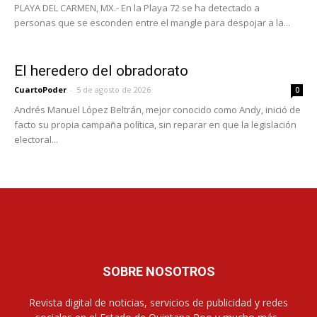
PLAYA DEL CARMEN, MX.- En la Playa 72 se ha detectado a
personas que se esconden entre el mangle para despojar a la...
El heredero del obradorato
CuartoPoder
-
5 de agosto de 2026
0
Andrés Manuel López Beltrán, mejor conocido como Andy, inició de
facto su propia campaña política, sin reparar en que la legislación
electoral...
SOBRE NOSOTROS
Revista digital de noticias, servicios de publicidad y redes