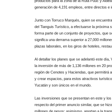
productos para la zona de la Ruta Puuc y Aldea
generación de 4,191 empleos, entre directos e i
Junto con Torruco Marqués, quien se encuentra en 
del Tianguis Turístico, a efectuarse la próxima
forma parte de un conjunto de proyectos, que s
significa una derrama superior a 27,000 millone
plazas laborales, en los giros de hoteles, restau
Al detallar los planes que se adelantó este dí
la inversión de más de 1,136 millones en 20 pro
región de Cenotes y Haciendas, que permitirá ab
y crear espacios, para estos atractivos turístic
Yucatán y son únicos en el mundo.
Las inversiones que se presentan en este y lo
respecto del primer anuncio similar, que se hi
millones de pesos; asimismo, aportan a la transf