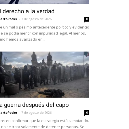
l derecho a la verdad
artoPoder
-
7 de agosto de 2026
0
e un mal o pésimo antecedente político y evidenció
e se podía mentir con impunidad legal. Al menos,
mo hemos avanzado en...
a guerra después del capo
artoPoder
-
7 de agosto de 2026
0
recen confirmar que la estrategia está cambiando.
 no se trata solamente de detener personas. Se