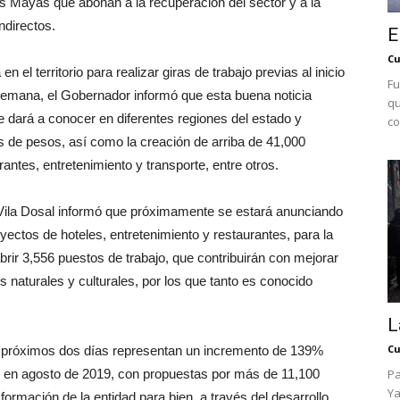
s Mayas que abonan a la recuperación del sector y a la
ndirectos.
E
Cu
el territorio para realizar giras de trabajo previas al inicio
Fu
 semana, el Gobernador informó que esta buena noticia
qu
e dará a conocer en diferentes regiones del estado y
co
s de pesos, así como la creación de arriba de 41,000
rantes, entretenimiento y transporte, entre otros.
a, Vila Dosal informó que próximamente se estará anunciando
yectos de hoteles, entretenimiento y restaurantes, para la
rir 3,556 puestos de trabajo, que contribuirán con mejorar
os naturales y culturales, por los que tanto es conocido
L
Cu
s próximos dos días representan un incremento de 139%
zo en agosto de 2019, con propuestas por más de 11,100
Pa
Ya
ormación de la entidad para bien, a través del desarrollo