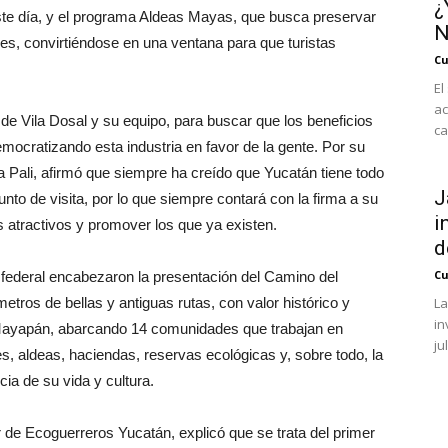
¿
 este día, y el programa Aldeas Mayas, que busca preservar
N
des, convirtiéndose en una ventana para que turistas
Cu
El
ac
de Vila Dosal y su equipo, para buscar que los beneficios
ca
emocratizando esta industria en favor de la gente. Por su
 Pali, afirmó que siempre ha creído que Yucatán tiene todo
J
unto de visita, por lo que siempre contará con la firma a su
i
 atractivos y promover los que ya existen.
d
Cu
 federal encabezaron la presentación del Camino del
tros de bellas y antiguas rutas, con valor histórico y
La
in
 Mayapán, abarcando 14 comunidades que trabajan en
ju
s, aldeas, haciendas, reservas ecológicas y, sobre todo, la
ia de su vida y cultura.
de Ecoguerreros Yucatán, explicó que se trata del primer