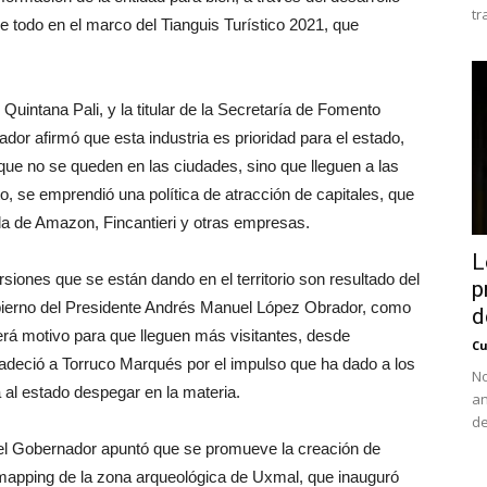
tr
e todo en el marco del Tianguis Turístico 2021, que
ntana Pali, y la titular de la Secretaría de Fomento
ador afirmó que esta industria es prioridad para el estado,
ue no se queden en las ciudades, sino que lleguen a las
, se emprendió una política de atracción de capitales, que
a de Amazon, Fincantieri y otras empresas.
L
siones que se están dando en el territorio son resultado del
p
bierno del Presidente Andrés Manuel López Obrador, como
d
erá motivo para que lleguen más visitantes, desde
Cu
radeció a Torruco Marqués por el impulso que ha dado a los
No
á al estado despegar en la materia.
an
de
 el Gobernador apuntó que se promueve la creación de
mapping de la zona arqueológica de Uxmal, que inauguró