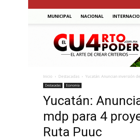
MUNICIPAL
NACIONAL
INTERNACI
El
Cuarto
Poder
Inicio
Destacadas
Yucatán: Anuncian inversión de
Destacadas
Economía
Yucatán: Anuncia
mdp para 4 proye
Ruta Puuc