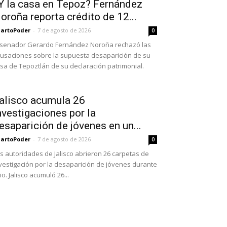
Y la casa en Tepoz? Fernández
oroña reporta crédito de 12...
artoPoder
-
7 de agosto de 2026
0
 senador Gerardo Fernández Noroña rechazó las
usaciones sobre la supuesta desaparición de su
sa de Tepoztlán de su declaración patrimonial.
alisco acumula 26
nvestigaciones por la
esaparición de jóvenes en un...
artoPoder
-
7 de agosto de 2026
0
s autoridades de Jalisco abrieron 26 carpetas de
vestigación por la desaparición de jóvenes durante
lio. Jalisco acumuló 26...