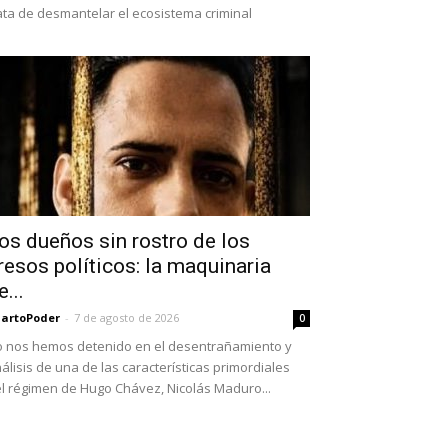
ata de desmantelar el ecosistema criminal
os dueños sin rostro de los
resos políticos: la maquinaria
e...
artoPoder
-
7 de agosto de 2026
0
 nos hemos detenido en el desentrañamiento y
álisis de una de las características primordiales
l régimen de Hugo Chávez, Nicolás Maduro...