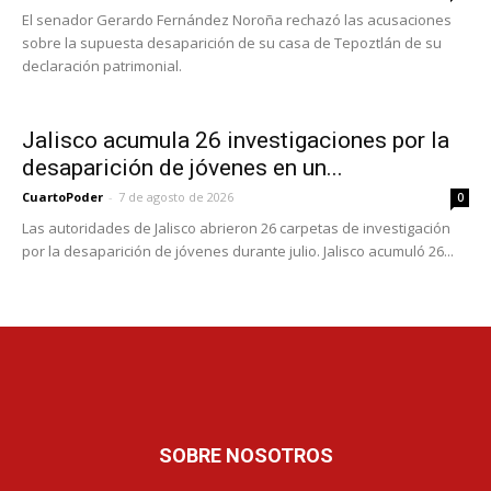
El senador Gerardo Fernández Noroña rechazó las acusaciones
sobre la supuesta desaparición de su casa de Tepoztlán de su
declaración patrimonial.
Jalisco acumula 26 investigaciones por la
desaparición de jóvenes en un...
CuartoPoder
-
7 de agosto de 2026
0
Las autoridades de Jalisco abrieron 26 carpetas de investigación
por la desaparición de jóvenes durante julio. Jalisco acumuló 26...
SOBRE NOSOTROS