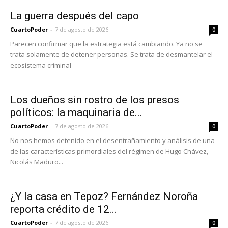
La guerra después del capo
CuartoPoder
-
7 de agosto de 2026
0
Parecen confirmar que la estrategia está cambiando. Ya no se
trata solamente de detener personas. Se trata de desmantelar el
ecosistema criminal
Los dueños sin rostro de los presos
políticos: la maquinaria de...
CuartoPoder
-
7 de agosto de 2026
0
No nos hemos detenido en el desentrañamiento y análisis de una
de las características primordiales del régimen de Hugo Chávez,
Nicolás Maduro...
¿Y la casa en Tepoz? Fernández Noroña
reporta crédito de 12...
CuartoPoder
-
7 de agosto de 2026
0