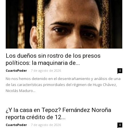
Los dueños sin rostro de los presos
políticos: la maquinaria de...
CuartoPoder
-
7 de agosto de 2026
0
No nos hemos detenido en el desentrañamiento y análisis de una
de las características primordiales del régimen de Hugo Chávez,
Nicolás Maduro...
¿Y la casa en Tepoz? Fernández Noroña
reporta crédito de 12...
CuartoPoder
-
7 de agosto de 2026
0