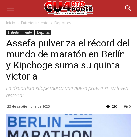
Inicio
Entretenimiento
Deportes
Entretenimiento
Deportes
Assefa pulveriza el récord del
mundo de maratón en Berlín
y Kipchoge suma su quinta
victoria
La deportista etíope marca una nueva proeza en su joven
historial
25 de septiembre de 2023
720
0