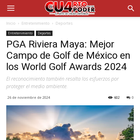
Inicio
Entretenimiento
Deportes
Entretenimiento
Deportes
PGA Riviera Maya: Mejor
Campo de Golf de México en
los World Golf Awards 2024
El reconocimiento también resalta los esfuerzos por
proteger el medio ambiente.
26 de noviembre de 2024
602
0