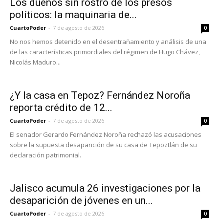
Los dueños sin rostro de los presos
políticos: la maquinaria de...
CuartoPoder
-
7 de agosto de 2026
0
No nos hemos detenido en el desentrañamiento y análisis de una
de las características primordiales del régimen de Hugo Chávez,
Nicolás Maduro...
¿Y la casa en Tepoz? Fernández Noroña
reporta crédito de 12...
CuartoPoder
-
7 de agosto de 2026
0
El senador Gerardo Fernández Noroña rechazó las acusaciones
sobre la supuesta desaparición de su casa de Tepoztlán de su
declaración patrimonial.
Jalisco acumula 26 investigaciones por la
desaparición de jóvenes en un...
CuartoPoder
-
7 de agosto de 2026
0