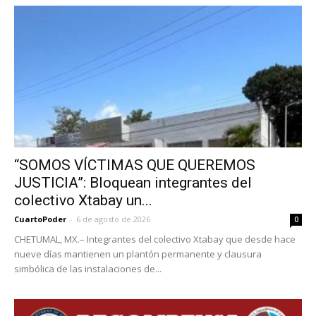
“SOMOS VÍCTIMAS QUE QUEREMOS
JUSTICIA”: Bloquean integrantes del
colectivo Xtabay un...
CuartoPoder
-
6 de agosto de 2026
0
CHETUMAL, MX.– Integrantes del colectivo Xtabay que desde hace
nueve días mantienen un plantón permanente y clausura
simbólica de las instalaciones de...