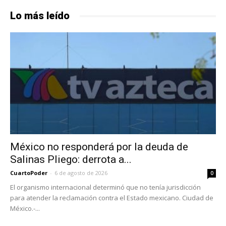
Lo más leído
México no responderá por la deuda de
Salinas Pliego: derrota a...
CuartoPoder
-
6 de agosto de 2026
0
El organismo internacional determinó que no tenía jurisdicción
para atender la reclamación contra el Estado mexicano. Ciudad de
México.-...