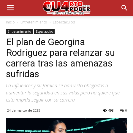
Inicio
Entretenimiento
Espectaculos
Entretenimiento
Espectaculos
El plan de Georgina
Rodriguez para relanzar su
carrera tras las amenazas
sufridas
La influencer y su familia se han visto obligados a
aumentar la seguridad en sus vidas pero no quiere que
esto impida seguir con su carrera
24 de marzo de 2025
498
0