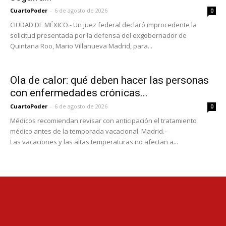
CuartoPoder
-
6 de agosto de 2026
0
CIUDAD DE MÉXICO.- Un juez federal declaró improcedente la
solicitud presentada por la defensa del exgobernador de
Quintana Roo, Mario Villanueva Madrid, para...
Ola de calor: qué deben hacer las personas
con enfermedades crónicas...
CuartoPoder
-
6 de agosto de 2026
0
Médicos recomiendan revisar con anticipación el tratamiento
médico antes de la temporada vacacional. Madrid.-
Las vacaciones y las altas temperaturas no afectan a...