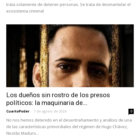
trata solamente de detener personas. Se trata de desmantelar el
ecosistema criminal
Los dueños sin rostro de los presos
políticos: la maquinaria de...
CuartoPoder
-
7 de agosto de 2026
0
No nos hemos detenido en el desentrañamiento y análisis de una
de las características primordiales del régimen de Hugo Chávez,
Nicolás Maduro...