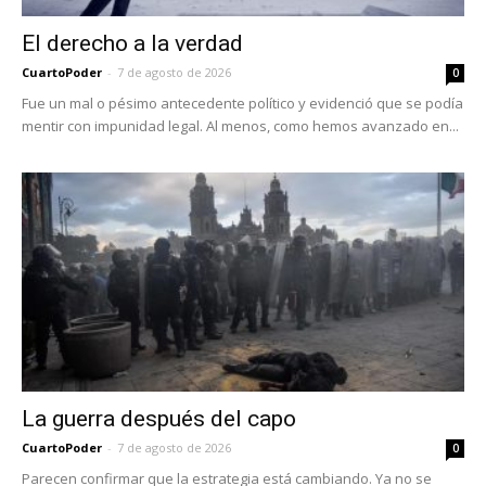
El derecho a la verdad
CuartoPoder
-
7 de agosto de 2026
0
Fue un mal o pésimo antecedente político y evidenció que se podía
mentir con impunidad legal. Al menos, como hemos avanzado en...
La guerra después del capo
CuartoPoder
-
7 de agosto de 2026
0
Parecen confirmar que la estrategia está cambiando. Ya no se