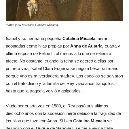
Isabel y su hermana Catalina Micaela
Isabel y su hermana pequeña
Catalina Micaela
fueran
adoptadas como hijas propias por
Anna de Austria
, cuarta y
última esposa de Felipe II, al menos a lo que se refiera a
afecto. No obstante, cuando la reina se acercó a ellas por
primera vez, Isabel Clara Eugenia se negó a besar su mano
porque «no es mi verdadera madre». Los escollos se salvaron
con el trato diario y la familia del Rey vivió años tranquilos
hasta que la tragedia volvió a golpearlos.
Viudo por cuarta vez en 1580, el Rey pasó sus últimos
dieciocho años con la sucesión inerte debido a la fragilidad de
los hijos que tuvo con Anna. Si bien
Catalina Micaela
se
desposó con
el Duque de Saboya
y se fue a vivir a Italia,