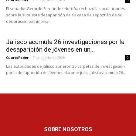
El senador Gerardo Fernández Noroña rechazó las acusaciones
sobre la supuesta desaparición de su casa de Tepoztlán de su
declaración patrimonial.
Jalisco acumula 26 investigaciones por la
desaparición de jóvenes en un...
CuartoPoder
-
7 de agosto de 2026
0
Las autoridades de Jalisco abrieron 26 carpetas de investigación
por la desaparición de jóvenes durante julio. Jalisco acumuló 26...
SOBRE NOSOTROS