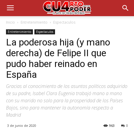
Inicio
Entretenimiento
Espectaculos
Entretenimiento
Espectaculos
La poderosa hija (y mano
derecha) de Felipe II que
pudo haber reinado en
España
Gracias al conocimiento de los asuntos políticos adquirido
de su padre, Isabel Clara Eugenia trabajó mano a mano
con su marido no solo para la prosperidad de los Países
Bajos, sino para mantener la autonomía respecto a
Madrid
3 de junio de 2020
963
0