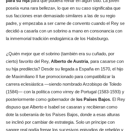
para su hija
para que pudiera reinar en algún sitio. La joven
poseía «una rara belleza», lo que en su caso significaba que
sus facciones eran demasiado similares a las de su regio
padre, y empezaba a ser carne de convento cuando el Rey se
decidió a casarla con un sobrino a mano en consonancia con
la inmemorial tradición endogámica de los Habsburgo.
¿Quién mejor que el sobrino (también era su cuñado, por
cierto) favorito del Rey,
Alberto de Austria
, para casarse con
su hija predilecta? Desde su llegada a España en 1570, el hijo
de Maximiliano II fue promocionado para compatibilizar la
carrera eclesiástica —siendo nombrado Arzobispo de Toledo
(1584)— con la política como virrey de Portugal (1583-1593) y
posteriormente como gobernador de
los Países Bajos
. El Rey
dispuso que Alberto e Isabel se casaran y recibieran como
dote la soberanía de los Países Bajos, donde a esas alturas
se inclinó por cambiar de estrategia. Solo un príncipe con
sangre real podía frenar los sucesivos episodios de rebelión y