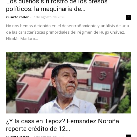
Los dueños sin rostro de los presos
políticos: la maquinaria de...
CuartoPoder
-
7 de agosto de 2026
0
No nos hemos detenido en el desentrañamiento y análisis de una
de las características primordiales del régimen de Hugo Chávez,
Nicolás Maduro...
¿Y la casa en Tepoz? Fernández Noroña
reporta crédito de 12...
CuartoPoder
-
7 de agosto de 2026
0