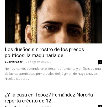
Los dueños sin rostro de los presos
políticos: la maquinaria de...
CuartoPoder
-
7 de agosto de 2026
0
No nos hemos detenido en el desentrañamiento y análisis de una
de las características primordiales del régimen de Hugo Chávez,
Nicolás Maduro...
¿Y la casa en Tepoz? Fernández Noroña
reporta crédito de 12...