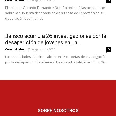
CuartoPoder
-
7 de agosto de 2026
0
El senador Gerardo Fernández Noroña rechazó las acusaciones
sobre la supuesta desaparición de su casa de Tepoztlán de su
declaración patrimonial.
Jalisco acumula 26 investigaciones por la
desaparición de jóvenes en un...
CuartoPoder
-
7 de agosto de 2026
0
Las autoridades de Jalisco abrieron 26 carpetas de investigación
por la desaparición de jóvenes durante julio. Jalisco acumuló 26...
SOBRE NOSOTROS