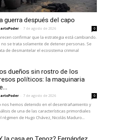
a guerra después del capo
artoPoder
-
7 de agosto de 2026
0
recen confirmar que la estrategia está cambiando.
 no se trata solamente de detener personas. Se
ata de desmantelar el ecosistema criminal
os dueños sin rostro de los
resos políticos: la maquinaria
e...
artoPoder
-
7 de agosto de 2026
0
 nos hemos detenido en el desentrañamiento y
álisis de una de las características primordiales
l régimen de Hugo Chávez, Nicolás Maduro...
Y la casa en Tepoz? Fernández