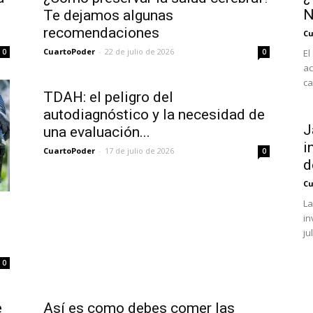
N
Te dejamos algunas
recomendaciones
Cu
CuartoPoder
-
22 de julio de 2026
0
0
El
ac
ca
TDAH: el peligro del
autodiagnóstico y la necesidad de
J
una evaluación...
i
CuartoPoder
-
17 de julio de 2026
0
d
Cu
La
in
ju
0
e
Así es como debes comer las