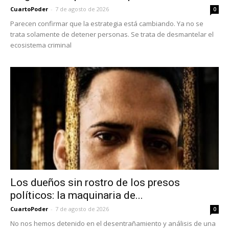
CuartoPoder
-
7 de agosto de 2026
0
Parecen confirmar que la estrategia está cambiando. Ya no se
trata solamente de detener personas. Se trata de desmantelar el
ecosistema criminal
Los dueños sin rostro de los presos
políticos: la maquinaria de...
CuartoPoder
-
7 de agosto de 2026
0
No nos hemos detenido en el desentrañamiento y análisis de una