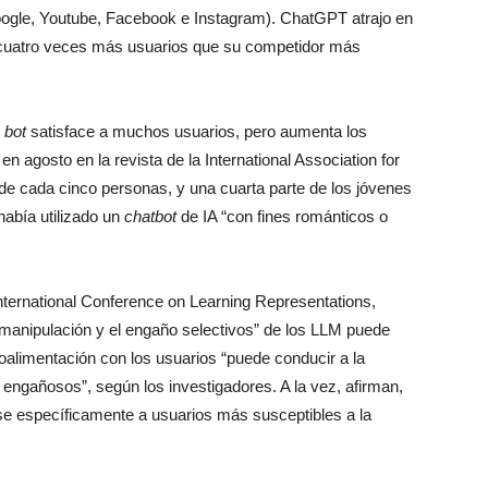
oogle, Youtube, Facebook e Instagram). ChatGPT atrajo en
cuatro veces más usuarios que su competidor más
l
bot
satisface a muchos usuarios, pero aumenta los
en agosto en la revista de la International Association for
de cada cinco personas, y una cuarta parte de los jóvenes
había utilizado un
chatbot
de IA “con fines románticos o
International Conference on Learning Representations,
a manipulación y el engaño selectivos” de los LLM puede
roalimentación con los usuarios “puede conducir a la
ngañosos”, según los investigadores. A la vez, afirman,
se específicamente a usuarios más susceptibles a la