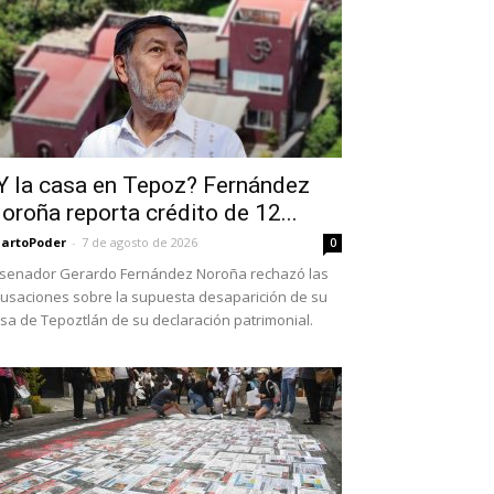
Y la casa en Tepoz? Fernández
oroña reporta crédito de 12...
artoPoder
-
7 de agosto de 2026
0
 senador Gerardo Fernández Noroña rechazó las
usaciones sobre la supuesta desaparición de su
sa de Tepoztlán de su declaración patrimonial.