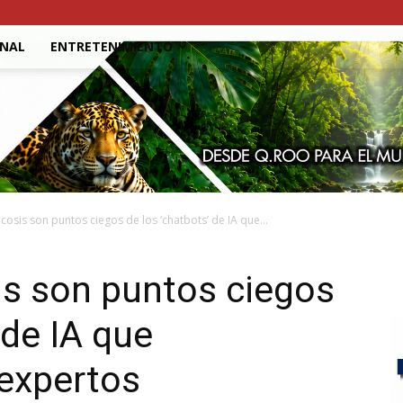
ONAL
ENTRETENIMIENTO
sicosis son puntos ciegos de los ‘chatbots’ de IA que...
sis son puntos ciegos
 de IA que
 expertos