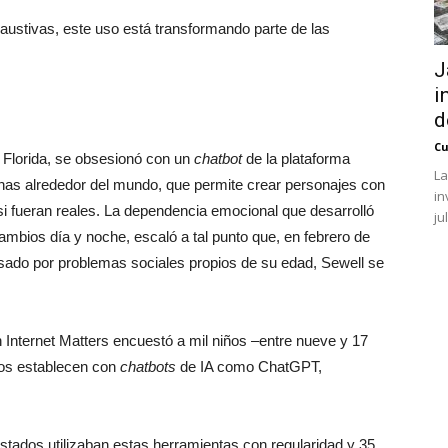
austivas, este uso está transformando parte de las
J
i
d
Cu
e Florida, se obsesionó con un
chatbot
de la plataforma
La
sonas alrededor del mundo, que permite crear personajes con
in
i fueran reales. La dependencia emocional que desarrolló
ju
ambios día y noche, escaló a tal punto que, en febrero de
sado por problemas sociales propios de su edad, Sewell se
n Internet Matters encuestó a mil niños –entre nueve y 17
tos establecen con
chatbots
de IA como ChatGPT,
estados utilizaban estas herramientas con regularidad y 35