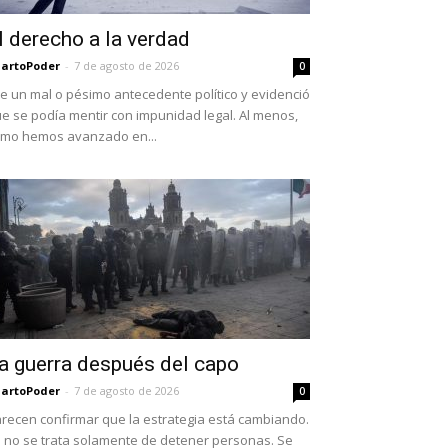
l derecho a la verdad
artoPoder
-
7 de agosto de 2026
0
e un mal o pésimo antecedente político y evidenció
e se podía mentir con impunidad legal. Al menos,
mo hemos avanzado en...
a guerra después del capo
artoPoder
-
7 de agosto de 2026
0
recen confirmar que la estrategia está cambiando.
 no se trata solamente de detener personas. Se