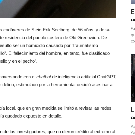
E
Cu
Fu
os cadáveres de Stein-Erik Soelberg, de 56 años, y de su
qu
e residencia del pueblo costero de Old Greenwich. De
co
 resultó ser un homicidio causado por “traumatismo
”. El fallecimiento del hombre, en tanto, fue clasificado
ello y en el pecho”.
conversando con el
chatbot
de inteligencia artificial ChatGPT,
delirio, estimulado por la herramienta, decidió asesinar a
cía local, que en gran medida se limitó a revisar las redes
L
ía quedado expuesto en detalle.
Cu
Pa
ón de los investigadores, que no dieron crédito al extremo al
Ya