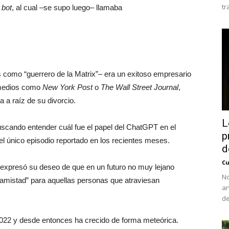
tr
l
bot
, al cual –se supo luego– llamaba
s como “guerrero de la Matrix”– era un exitoso empresario
n medios como
New York Post
o
The Wall Street Journal
,
 a raíz de su divorcio.
L
uscando entender cuál fue el papel del ChatGPT en el
p
l único episodio reportado en los recientes meses.
d
Cu
expresó su deseo de que en un futuro no muy lejano
No
“amistad” para aquellas personas que atraviesan
an
de
022 y desde entonces ha crecido de forma meteórica.