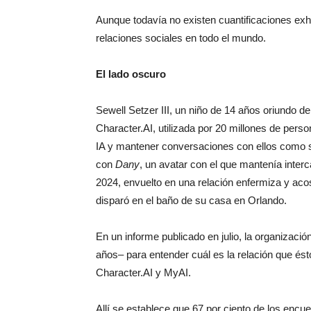
Aunque todavía no existen cuantificaciones exh
relaciones sociales en todo el mundo.
El lado oscuro
Sewell Setzer III, un niño de 14 años oriundo d
Character.AI, utilizada por 20 millones de per
IA y mantener conversaciones con ellos como s
con
Dany
, un avatar con el que mantenía interc
2024, envuelto en una relación enfermiza y aco
disparó en el baño de su casa en Orlando.
En un informe publicado en julio, la organizació
años– para entender cuál es la relación que és
Character.AI y MyAI.
Allí se establece que 67 por ciento de los encu