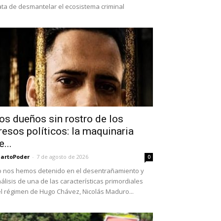
ata de desmantelar el ecosistema criminal
os dueños sin rostro de los
resos políticos: la maquinaria
e...
artoPoder
-
7 de agosto de 2026
0
 nos hemos detenido en el desentrañamiento y
álisis de una de las características primordiales
l régimen de Hugo Chávez, Nicolás Maduro...