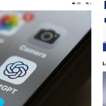
538
0
L