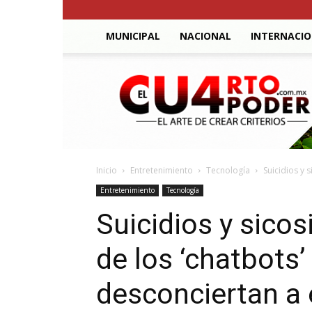
MUNICIPAL
NACIONAL
INTERNACI
El
Cuarto
Poder
Inicio
Entretenimiento
Tecnología
Suicidios y 
Entretenimiento
Tecnología
Suicidios y sico
de los ‘chatbots’
desconciertan a