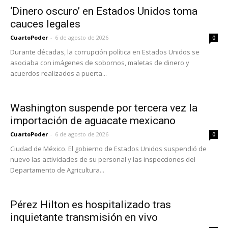
‘Dinero oscuro’ en Estados Unidos toma
cauces legales
CuartoPoder
-
6 de agosto de 2026
0
Durante décadas, la corrupción política en Estados Unidos se
asociaba con imágenes de sobornos, maletas de dinero y
acuerdos realizados a puerta...
Washington suspende por tercera vez la
importación de aguacate mexicano
CuartoPoder
-
6 de agosto de 2026
0
Ciudad de México. El gobierno de Estados Unidos suspendió de
nuevo las actividades de su personal y las inspecciones del
Departamento de Agricultura...
Pérez Hilton es hospitalizado tras
inquietante transmisión en vivo