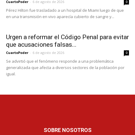
CuartoPoder
-
6 de agosto de 2026
0
Pérez Hilton fue trasladado a un hospital de Miami luego de que
en una transmisión en vivo aparecía cubierto de sangre y...
Urgen a reformar el Código Penal para evitar
que acusaciones falsas...
CuartoPoder
-
6 de agosto de 2026
0
Se advirtió que el fenómeno responde a una problemática
generalizada que afecta a diversos sectores de la población por
igual.
SOBRE NOSOTROS