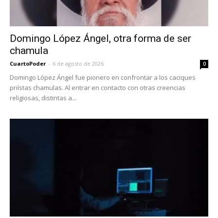
Domingo López Ángel, otra forma de ser
chamula
CuartoPoder
-
6 de agosto de 2026
0
Domingo López Ángel fue pionero en confrontar a los caciques
priístas chamulas. Al entrar en contacto con otras creencias
religiosas, distintas a...