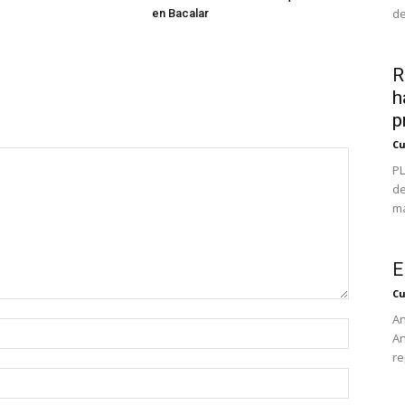
de
en Bacalar
R
h
p
Cu
PL
de
ma
E
Cu
An
An
re