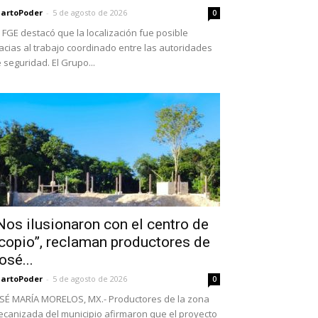
artoPoder
-
5 de agosto de 2026
0
 FGE destacó que la localización fue posible
acias al trabajo coordinado entre las autoridades
 seguridad. El Grupo...
Nos ilusionaron con el centro de
copio”, reclaman productores de
osé...
artoPoder
-
5 de agosto de 2026
0
SÉ MARÍA MORELOS, MX.- Productores de la zona
canizada del municipio afirmaron que el proyecto