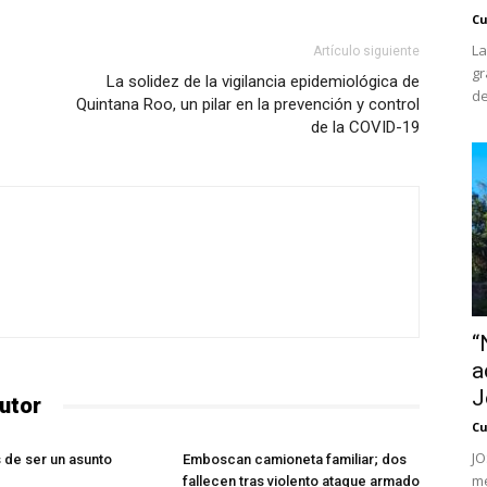
Cu
La
Artículo siguiente
gr
La solidez de la vigilancia epidemiológica de
de
Quintana Roo, un pilar en la prevención y control
de la COVID-19
“
a
J
utor
Cu
JO
s de ser un asunto
Emboscan camioneta familiar; dos
me
fallecen tras violento ataque armado