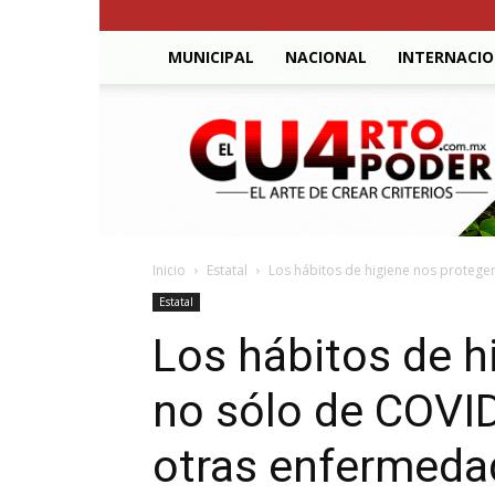
MUNICIPAL
NACIONAL
INTERNACI
El
Cuarto
Poder
Inicio
Estatal
Los hábitos de higiene nos protege
Estatal
Los hábitos de h
no sólo de COVI
otras enfermeda