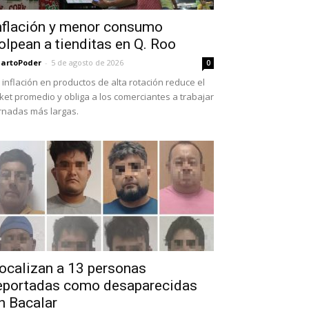
nflación y menor consumo
olpean a tienditas en Q. Roo
artoPoder
-
5 de agosto de 2026
0
 inflación en productos de alta rotación reduce el
cket promedio y obliga a los comerciantes a trabajar
rnadas más largas.
ocalizan a 13 personas
eportadas como desaparecidas
n Bacalar