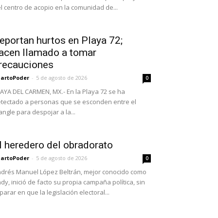
l centro de acopio en la comunidad de...
eportan hurtos en Playa 72;
acen llamado a tomar
recauciones
artoPoder
-
5 de agosto de 2026
0
AYA DEL CARMEN, MX.- En la Playa 72 se ha
tectado a personas que se esconden entre el
ngle para despojar a la...
l heredero del obradorato
artoPoder
-
5 de agosto de 2026
0
drés Manuel López Beltrán, mejor conocido como
dy, inició de facto su propia campaña política, sin
parar en que la legislación electoral...